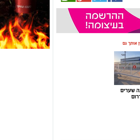
ין אותך גם
ה שערים
רום