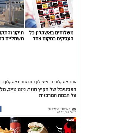
במהלך הפגישה עודכנו נציגי העוגנים, אולס ירצין 
העגינה לא עודכנו, למרות מספר עדכונים שהתקיימו
התחשבות בעוגנים בתקופת המלחמה ואי הוודאות, בו
הודגש כי גם לאחר העדכון תמשיך מרינת אשקלון ל
בישראל, כשההכנסות ישמשו להשקעה חוזרת במרי
לרווחת בעלי כלי השייט.
משלוחים באשקלון כל
תיקון והתקנ
העסקים במקום אחד
חשמליים בד
אתר אשקלונים - אשקלון
>
חדשות באשקלון
>
הפסטיבל של הקיץ חוזר: נינט טייב, מל
על הבמה המרכזית
מערכת "אשקלונים"
04.08.26 / 08:52