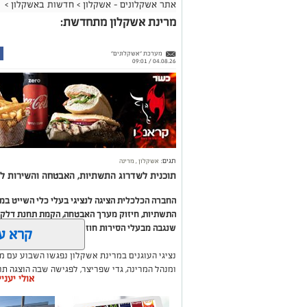
אתר אשקלונים - אשקלון
>
חדשות באשקלון
>
מרינת אשקלון מתחדשת:
מערכת "אשקלונים"
04.08.26 / 09:01
תגים:
אשקלון
,
מרינה
תוכנית לשדרוג התשתיות, האבטחה והשירות לב
החברה הכלכלית הציגה לנציגי בעלי כלי השייט ב
התשתיות, חיזוק מערך האבטחה, הקמת תחנת דלק ח
שנגבה מבעלי הסירות חוזר בחזרה אליהם באמצעות
קרא ע
נציגי העוגנים במרינת אשקלון נפגשו השבוע עם מ
ומנהל המרינה, גדי שפריצר, לפגישה שבה הוצגה ת
אולי יעני
השקעה בתשתיות, בביטחון, בשירותים ובפיתוח המק