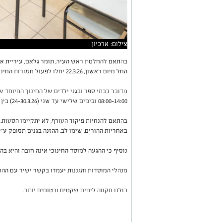
צילום: ארכיון
בהתאם להחלטת ראש העיר, תומר גלאם, עיריית אש
החל מיום ראשון, 22.3.26 יחלו לפעול מסגרות החינוך המיוחד באשקלון.
08:00-14:00 ובימים שלישי עד שני (24-30.3.26) בין השעות 08:00-13:00.
בהתאם להנחיות פיקוד העורף, לא יתקיימו הסעות.
באחריות ההורים. שימו לב, ההזנה בגנים תסופק ע״י 
נוסיף כי ההגעה למוסד החינוכי אינה חובה והיא ב
מנהלי המוסדות והגננות יעמדו בקשר ישיר עם הה
כולנו תקווה לימים שקטים ובטוחים יותר.