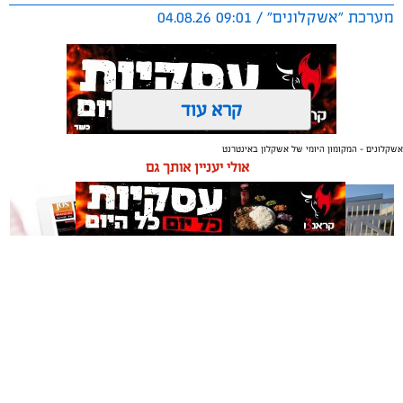
מערכת "אשקלונים" / 09:01 04.08.26
קרא עוד
אשקלונים - המקומון היומי של אשקלון באינטרנט
תגים:
אשקלון
,
מרינה
אולי יעניין אותך גם
החברה הכלכלית הציגה לנציגי בעלי כלי השייט במרינה
תוכנית השקעה מקיפה הכוללת שדרוג התשתיות, חיזוק
מערך האבטחה, הקמת תחנת דלק חדשה ושיפור השירותים.
מנכ"ל החכ"ל: "כל שקל שנגבה מבעלי הסירות חוזר בחזרה
אליהם באמצעות שיפור המרינה והמשך פיתוחה"
תיקון והתקנה שערים חשמליים
משלוחים באשקלון כל העסקים
נציגי העוגנים במרינת אשקלון נפגשו השבוע עם מנכ"ל
בדרום
במקום אחד
החברה הכלכלית לאשקלון, עמית שדה, ומנהל המרינה, גדי
שפריצר, לפגישה שבה הוצגה תוכנית השדרוג המקיפה של