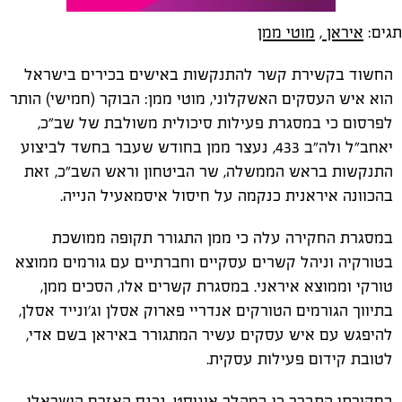
תגים:
איראן
,
מוטי ממן
החשוד בקשירת קשר להתנקשות באישים בכירים בישראל
הוא איש העסקים האשקלוני, מוטי ממן: הבוקר (חמישי) הותר
לפרסום כי במסגרת פעילות סיכולית משולבת של שב"כ,
יאחב"ל ולה"ב 433, נעצר ממן בחודש שעבר בחשד לביצוע
התנקשות בראש הממשלה, שר הביטחון וראש השב"כ, זאת
בהכוונה איראנית כנקמה על חיסול איסמאעיל הנייה.
במסגרת החקירה עלה כי ממן התגורר תקופה ממושכת
בטורקיה וניהל קשרים עסקיים וחברתיים עם גורמים ממוצא
טורקי וממוצא איראני. במסגרת קשרים אלו, הסכים ממן,
בתיווך הגורמים הטורקים אנדריי פארוק אסלן וג'ונייד אסלן,
להיפגש עם איש עסקים עשיר המתגורר באיראן בשם אדי,
לטובת קידום פעילות עסקית.
בחקירתו התברר כי במהלך אוגוסט, נכנס האזרח הישראלי