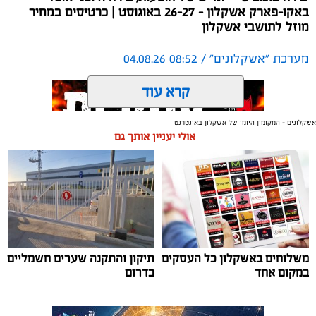
אשקלון להיות המרינה בעלת דמי העגינה ההוגנים בישראל,
באקו-פארק אשקלון - 26-27 באוגוסט | כרטיסים במחיר
כשההכנסות ישמשו להשקעה חוזרת במרינה, בשיפור
מוזל לתושבי אשקלון
התשתיות ובהרחבת השירותים לרווחת בעלי כלי השייט.
מערכת "אשקלונים" / 08:52 04.08.26
קרא עוד
אשקלונים - המקומון היומי של אשקלון באינטרנט
אולי יעניין אותך גם
תגים:
אשקלון
,
אקו פארק
,
פסטיבל באגם
עיריית אשקלון תקיים בסוף חודש אוגוסט את פסטיבל ‘בירה
באגם׳ 3, אירוע המוזיקה והפנאי המרכזי של הקיץ, שיתקיים
בימים רביעי וחמישי, 26-27 באוגוסט 2026, באקו-פארק
אשקלון.
משלוחים באשקלון כל העסקים
תיקון והתקנה שערים חשמליים
במקום אחד
בדרום
לאחר ההצלחה הגדולה של הפסטיבלים הקודמים, צפוי גם
השנה הפסטיבל למשוך אלפי משתתפים, שייהנו מחוויה של