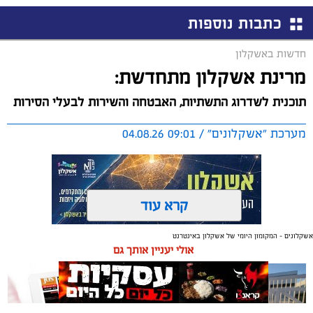
כתבות נוספות
חדשות באשקלון
מרינת אשקלון מתחדשת:
תוכנית לשדרוג התשתיות, האבטחה והשירות לבעלי הסירות
מערכת "אשקלונים" / 09:01 04.08.26
קרא עוד
אשקלונים - המקומון היומי של אשקלון באינטרנט
תגים:
אשקלון
,
מרינה
אולי יעניין אותך גם
החברה הכלכלית הציגה לנציגי בעלי כלי השייט במרינה
תוכנית השקעה מקיפה הכוללת שדרוג התשתיות, חיזוק
מערך האבטחה, הקמת תחנת דלק חדשה ושיפור השירותים.