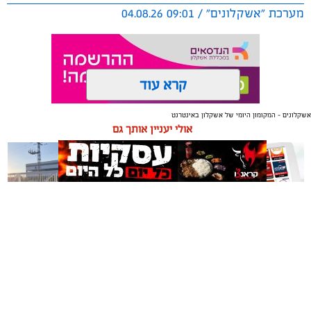
מערכת "אשקלונים" / 09:01 04.08.26
קרא עוד
אשקלונים - המקומון היומי של אשקלון באינטרנט
תגים:
אשקלון
,
מרינה
אולי יעניין אותך גם
החברה הכלכלית הציגה לנציגי בעלי כלי השייט במרינה
תוכנית השקעה מקיפה הכוללת שדרוג התשתיות, חיזוק
מערך האבטחה, הקמת תחנת דלק חדשה ושיפור השירותים.
מנכ"ל החכ"ל: "כל שקל שנגבה מבעלי הסירות חוזר בחזרה
אליהם באמצעות שיפור המרינה והמשך פיתוחה"
משלוחים באשקלון כל העסקים
תיקון והתקנה שערים חשמליים
נציגי העוגנים במרינת אשקלון נפגשו השבוע עם מנכ"ל
במקום אחד
בדרום
החברה הכלכלית לאשקלון, עמית שדה, ומנהל המרינה, גדי
שפריצר, לפגישה שבה הוצגה תוכנית השדרוג המקיפה של