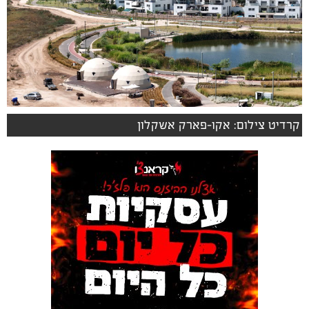
קרדיט צילום: אקו-פארק אשקלון