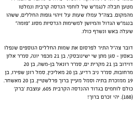
מטען חבלה לנגמ"ש של לוחמי הנדסה קרבית ונמלטו
מהמקום. בצה"ל עמלו שעות על זיהוי גופות החללים, ששהו
בנגמ"ש הגדול והמיושן למשימות הנדסיות מסוג "פומה"
שעלה באש ונשרף כולו.
דובר צה"ל התיר לפרסום את שמות החללים הנוספים שנפלו
באסון - סגן מתן שי ישינובסקי, בן 21 מכפר יונה, סמ"ר אלון
דוידוב בן 21 מקרית ים, סמ״ר רונאל בן-משה, בן 20
מרחובות, סמ״ר ניב רדיע, בן 20 מאליכין, סמל רונן שפירו, בן
19 ממזכרת בתיה וסמל מעיין ברוך פרלשטיין, בן 20 מאשחר.
כולם לוחמים בגדוד ההנדסה הקרבית 605, עוצבת 'ברק'
(188). יהי זכרם ברוך!