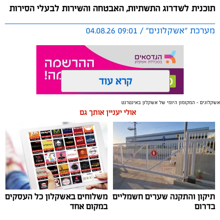
תוכנית לשדרוג התשתיות, האבטחה והשירות לבעלי הסירות
מערכת "אשקלונים" / 09:01 04.08.26
קרא עוד
אשקלונים - המקומון היומי של אשקלון באינטרנט
תגים:
אשקלון
,
מרינה
אולי יעניין אותך גם
החברה הכלכלית הציגה לנציגי בעלי כלי השייט במרינה
תוכנית השקעה מקיפה הכוללת שדרוג התשתיות, חיזוק
מערך האבטחה, הקמת תחנת דלק חדשה ושיפור השירותים.
מנכ"ל החכ"ל: "כל שקל שנגבה מבעלי הסירות חוזר בחזרה
אליהם באמצעות שיפור המרינה והמשך פיתוחה"
תיקון והתקנה שערים חשמליים
משלוחים באשקלון כל העסקים
נציגי העוגנים במרינת אשקלון נפגשו השבוע עם מנכ"ל
בדרום
במקום אחד
החברה הכלכלית לאשקלון, עמית שדה, ומנהל המרינה, גדי