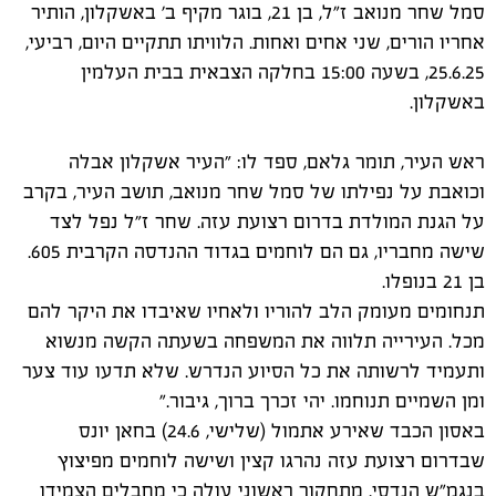
סמל שחר מנואב ז"ל, בן 21, בוגר מקיף ב׳ באשקלון, הותיר
אחריו הורים, שני אחים ואחות. הלוויתו תתקיים היום, רביעי,
25.6.25, בשעה 15:00 בחלקה הצבאית בבית העלמין
באשקלון.
ראש העיר, תומר גלאם, ספד לו: ״העיר אשקלון אבלה
וכואבת על נפילתו של סמל שחר מנואב, תושב העיר, בקרב
על הגנת המולדת בדרום רצועת עזה. שחר ז״ל נפל לצד
שישה מחבריו, גם הם לוחמים
בגדוד ההנדסה הקרבית 605.
בן 21 בנופלו.
תנחומים מעומק הלב להוריו ולאחיו שאיבדו את היקר להם
מכל. העירייה תלווה את המשפחה בשעתה הקשה מנשוא
ותעמיד לרשותה את כל הסיוע הנדרש. שלא תדעו עוד צער
ומן השמיים תנוחמו. יהי זכרך ברוך, גיבור."
באסון הכבד שאירע אתמול (שלישי, 24.6) בחאן יונס
שבדרום רצועת עזה נהרגו קצין ושישה לוחמים מפיצוץ
בנגמ"ש הנדסי. מתחקור ראשוני עולה כי מחבלים הצמידו