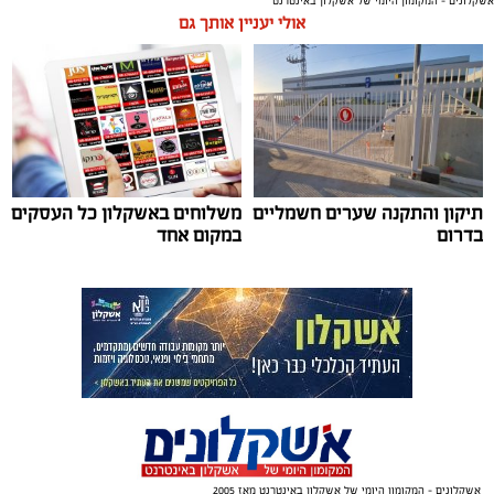
אשקלונים - המקומון היומי של אשקלון באינטרנט
אולי יעניין אותך גם
תגים:
אשקלון
,
אקו פארק
,
פסטיבל באגם
עיריית אשקלון תקיים בסוף חודש אוגוסט את פסטיבל ‘בירה
באגם׳ 3, אירוע המוזיקה והפנאי המרכזי של הקיץ, שיתקיים
בימים רביעי וחמישי, 26-27 באוגוסט 2026, באקו-פארק
אשקלון.
תיקון והתקנה שערים חשמליים
משלוחים באשקלון כל העסקים
בדרום
במקום אחד
לאחר ההצלחה הגדולה של הפסטיבלים הקודמים, צפוי גם
השנה הפסטיבל למשוך אלפי משתתפים, שייהנו מחוויה של
בירה, טעמים ומוזיקה באחד הלוקיישנים היפים בישראל.
המתחם יכלול עשרות דוכני בירה ממבשלות מקומיות
ובינלאומיות, מגוון רחב של דוכני אוכל, מתחמי ישיבה
ואווירה צעירה ותוססת לצד האגם המלאכותי הגדול בישראל.
הפסטיבל יכלול הופעות חיות של אמנים מהשורה הראשונה:
אשקלונים - המקומון היומי של אשקלון באינטרנט מאז 2005