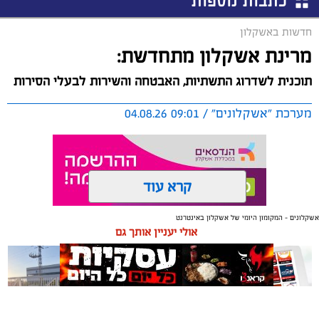
כתבות נוספות
חדשות באשקלון
מרינת אשקלון מתחדשת:
תוכנית לשדרוג התשתיות, האבטחה והשירות לבעלי הסירות
מערכת "אשקלונים" / 09:01 04.08.26
קרא עוד
אשקלונים - המקומון היומי של אשקלון באינטרנט
תגים:
אשקלון
,
מרינה
אולי יעניין אותך גם
החברה הכלכלית הציגה לנציגי בעלי כלי השייט במרינה
תוכנית השקעה מקיפה הכוללת שדרוג התשתיות, חיזוק
מערך האבטחה, הקמת תחנת דלק חדשה ושיפור השירותים.
מנכ"ל החכ"ל: "כל שקל שנגבה מבעלי הסירות חוזר בחזרה