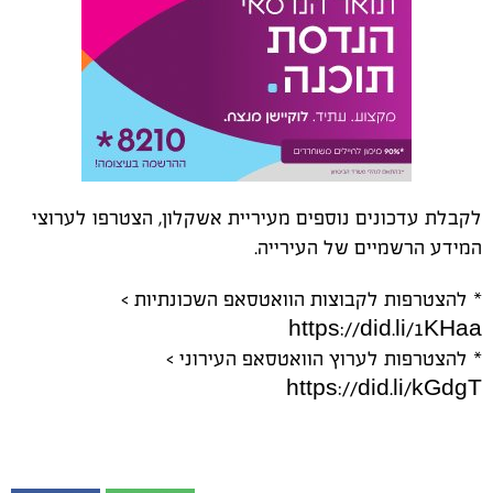
לקבלת עדכונים נוספים מעיריית אשקלון, הצטרפו לערוצי
המידע הרשמיים של העירייה.
* להצטרפות לקבוצות הוואטסאפ השכונתיות >
https://did.li/1KHaa
* להצטרפות לערוץ הוואטסאפ העירוני >
https://did.li/kGdgT