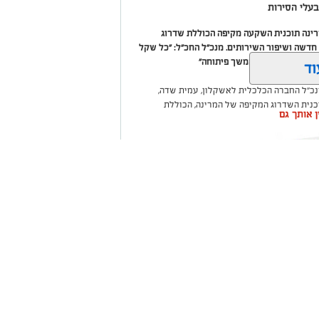
עלי הסירות
מרינה תוכנית השקעה מקיפה הכוללת שדרוג
דשה ושיפור השירותים. מנכ"ל החכ"ל: "כל שקל
 שיפור המרינה והמשך פיתוחה"
וד
נכ"ל החברה הכלכלית לאשקלון, עמית שדה,
וכנית השדרוג המקיפה של המרינה, הכוללת
ין אותך גם
ום לטובת ציבור בעלי הסירות.
ואליסף סדון, כי לאחר שלוש שנים שבהן דמי
 במרינות אחרות, עלייה בעלויות התפעול ומתוך
צעו עדכונים מינוריים בתעריפי העגינה. עוד
היות המרינה בעלת דמי העגינה ההוגנים
נה, בשיפור התשתיות ובהרחבת השירותים
שקלון כל
ום אחד