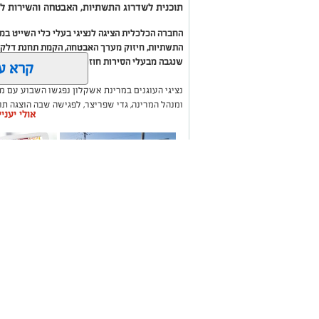
תוכנית לשדרוג התשתיות, האבטחה והשירות לב
החברה הכלכלית הציגה לנציגי בעלי כלי השייט ב
התשתיות, חיזוק מערך האבטחה, הקמת תחנת דלק ח
שנגבה מבעלי הסירות חוזר בחזרה אליהם באמצעות
קרא ע
נציגי העוגנים במרינת אשקלון נפגשו השבוע עם מ
ומנהל המרינה, גדי שפריצר, לפגישה שבה הוצגה ת
אולי יעני
השקעה בתשתיות, בביטחון, בשירותים ובפיתוח המק
במהלך הפגישה עודכנו נציגי העוגנים, אולס ירצין 
העגינה לא עודכנו, למרות מספר עדכונים שהתקיימו
התחשבות בעוגנים בתקופת המלחמה ואי הוודאות, בו
הודגש כי גם לאחר העדכון תמשיך מרינת אשקלון ל
בישראל, כשההכנסות ישמשו להשקעה חוזרת במרי
לרווחת בעלי כלי השייט.
תיקון והתקנה שערים
משלוחים בא
חשמליים בדרום
העסקים במק