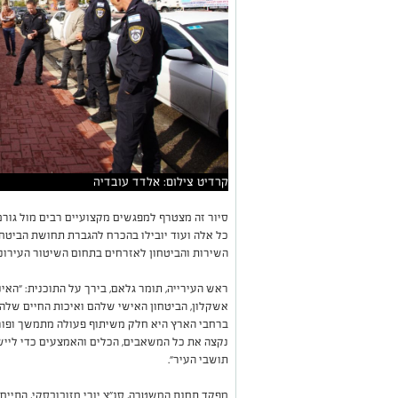
קרדיט צילום: אלדד עובדיה
סיור זה מצטרף למפגשים מקצועיים רבים מול גורמי
כל אלה ועוד יובילו בהכרח להגברת תחושת הביטחו
השירות והביטחון לאזרחים בתחום השיטור העירוני
ראש העירייה, תומר גלאם, בירך על התוכנית: ״האי
אשקלון, הביטחון האישי שלהם ואיכות החיים שלה
ברחבי הארץ היא חלק משיתוף פעולה מתמשך ופור
נקצה את כל המשאבים, הכלים והאמצעים כדי ליישם
תושבי העיר״.
מפקד תחנת המשטרה, סנ״צ יורי מזובובסקי, התייח