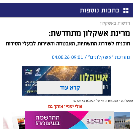
כתבות נוספות
חדשות באשקלון
מרינת אשקלון מתחדשת:
תוכנית לשדרוג התשתיות, האבטחה והשירות לבעלי הסירות
מערכת "אשקלונים" / 09:01 04.08.26
קרא עוד
אשקלונים - המקומון היומי של אשקלון באינטרנט
תגים:
אשקלון
,
מרינה
אולי יעניין אותך גם
החברה הכלכלית הציגה לנציגי בעלי כלי השייט במרינה
תוכנית השקעה מקיפה הכוללת שדרוג התשתיות, חיזוק
מערך האבטחה, הקמת תחנת דלק חדשה ושיפור השירותים.