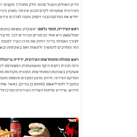
הדיון השולחן העגול מהווה חלק מתהליך מקצועי 
העירונית שמטרתו לקדם תכנון איכותי, מאוזן ורגי
יחדש את המרקם הבנוי ויספק מענה לצרכים עירוניי
ראש העירייה, תומר גלאם:
"אשקלון נמצאת בתנופת
תמל/2065 היא אחד הביטויים הברורים לכך. 
לצורך האמיתי בדיור ויחזק את מרכז העיר לטובת
הזה ומחויבים להמשיך ולעשות זאת בשקיפות ובשית
ראש מנהלת ההתחדשות העירונית, ידידיה גרינוולד:
הינה תכנית רחבת היקף ומשמעותית, המצטרפת לש
אשקלון בשכונות המתחדשות. התכנית מקודמת מתו
המרקם העירוני, חיזוק ומיגון המבנים והוספת מענ
במקביל לתמ״ל/2064 (מתחם בן גוריון
חידוש, שידרוג ופיתוח השדרה העירונית המרכזית".