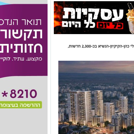
התכנית תחליף כ-400 יחידות קיימות במתחם אלי כהן-הקיקיון-הנשיא בכ-2,300 חדשות,