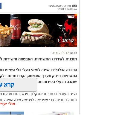
מערכת "אשקלונים"
04.08.26 / 09:01
תגים:
אשקלון
,
מרינה
תוכנית לשדרוג התשתיות, האבטחה והשירות לב
החברה הכלכלית הציגה לנציגי בעלי כלי השייט ב
התשתיות, חיזוק מערך האבטחה, הקמת תחנת דלק ח
שנגבה מבעלי הסירות חוזר בחזרה אליהם באמצעות
קרא ע
נציגי העוגנים במרינת אשקלון נפגשו השבוע עם מ
ומנהל המרינה, גדי שפריצר, לפגישה שבה הוצגה ת
אולי יעני
השקעה בתשתיות, בביטחון, בשירותים ובפיתוח המק
במהלך הפגישה עודכנו נציגי העוגנים, אולס ירצין 
העגינה לא עודכנו, למרות מספר עדכונים שהתקיימו
התחשבות בעוגנים בתקופת המלחמה ואי הוודאות, בו