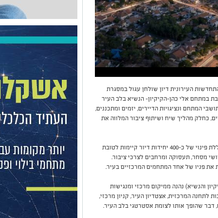
חדשות העירונית דיון שולחן עגול במסגרת
ונית נרחבת במתחם אלי כהן-הקיקיון- הנשיא בלב העיר
בי המתחם ונציגויות הדיירים, יזמים ומתכננים,
ים, כחלק מהליך שיח ושיתוף ציבור המלווה את
התכנית, המשתרעת על כ-58 דונם במרכז העיר, כוללת פינוי של כ-400 יחידות דיור קיימות לטובת
לצד שימושי מסחר, תעסוקה ומרחבים לצרכי ציבור.
 את פניו של אחד המתחמים המרכזיים בעיר.
יון והנשיא) נהנה ממיקום מרכזי ומנגישות
ת לתחנה המרכזית, אצטדיון העיר, קניון מרכזי,
ם, דבר שהופך אותו לצומת אסטרטגי בלב העיר.