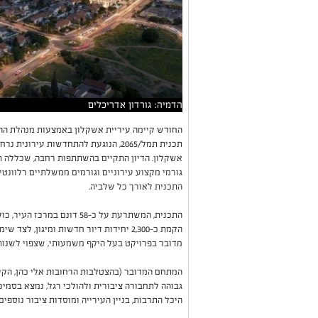
הדמיה: גורדון אדריכלים
החודש קיימה עיריית אשקלון באמצעות מנהלת ההת
תכנית תמל/2065, הנוגעת להתחדשות עיר
אשקלון. הדיון התקיים בהשתתפות רחבה, שכללה תוש
גורמי מקצוע עירוניים וגורמים ממשלתיים רלוונטי
התכנית לאורך כל שלביה.
הקמת כ-2,300 יחידות דיור חדשות ומיגון, 
מדובר בפרויקט בעל היקף משמעותי, שצפוי לשנות
המתחם המדובר (בהצטלבות הרחובות אלי כהן, הקיק
גבוהה לתחבורה ציבורית ולהולכי רגל, נמצא בסמיכו
היכל התרבות, בניין העירייה ומוסדות ציבור נוספי