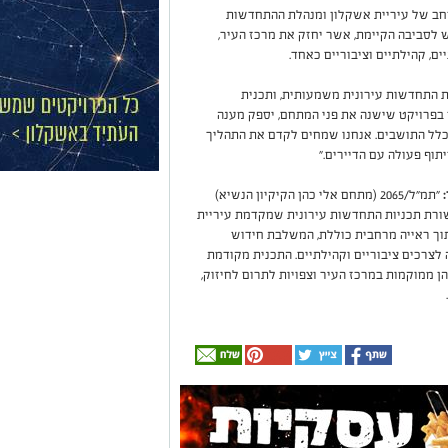
רחב של עיריית אשקלון ומנהלת ההתחדשות
ש לסביבה הקיימת, אשר יחזק את מרכז העיר,
ם, קהילתיים וציבוריים כאחד.
 התחדשות עירונית משמעותית, ותכנית
מדובר בפרויקט שישנה את פני המתחם, יספק מענה
 כלל התושבים. אנחנו שמחים לקדם את התהליך
וף פעולה עם הדיירים."
"תמ״ל/2065 (מתחם אלי כהן הקיקיון הנשיא)
ורת תכניות התחדשות עירונית שמקדמת עיריית
ך ראייה מרחבית כוללת, המשלבת חידוש
ה לצרכים ציבוריים וקהילתיים. התכנית מקודמת
), כאשר שתיהן ממוקמות במרכז העיר וצפויות לתרום לחיזוק,