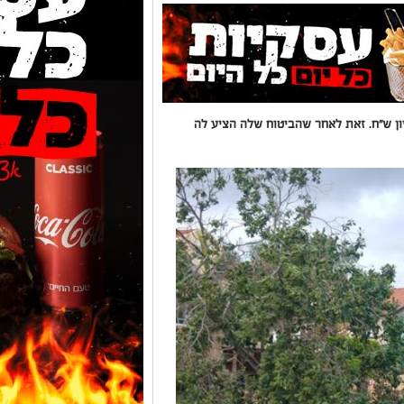
נגשה בעץ ותפוצה בלמעלה מ-2 מיליון ש"ח. זאת לאחר שהביטוח שלה הציע לה