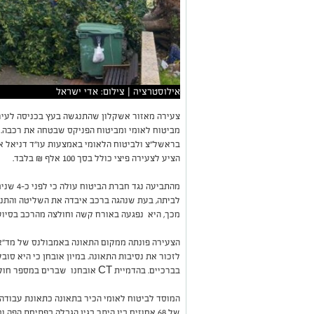
אילוסטרציה | צילום: אדי ישראל
מביטוח לאומי ומביטוח הפניקס שבטחה את רכבה.
בראשל"צ ולביטוח הלאומי באמצעות עו"ד דניאל אדז
הציע לצעירה פיצי כולל בסך 100 אלף ₪ בלבד.
לביתה, בעת שנהגה ברכב איבדה את השליטה והתנג
מכך, היא נפגעה באורח קשה וחולצה מהרכב בסיוע
הצעירה פונתה ממקום התאונה באמבולנס של מד"א ל
לזכור את נסיבות התאונה. במיון אובחן כי היא ס
בברכיים. בהדמיית CT אובחנו שברים במספר חוליות ובאחת הצלעות.
המוסד לביטוח לאומי הכיר בתאונה כתאונת עבודה 
של 68 אחוזים בין היתר בגין הגבלה בפתיחת הפ