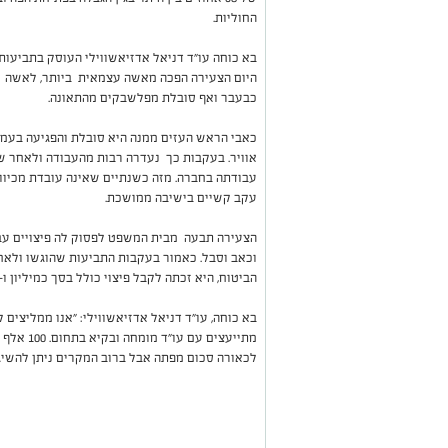
החוליות.
בא כוחה עו"ד דניאל אדזיאשווילי העוסק בתביעות ב
היום הצעירה הפכה מאשה עצמאית ביותר, לאשה שא
כבעבר ואף סובלת מפלשבקים מהתאונה.
כאבי הראש העזים ממנה היא סובלת והפגיעה בעמו
אוויר. בעקבות כך נעדרה רבות מהעבודה ולאחר ש
עבודתה בחברה. מזה כשנתיים שאינה עובדת מכיוו
עקב קשיים בישיבה ממושכת.
הצעירה תבעה מבית המשפט לפסוק לה פיצויים עבור
וכאב וסבל. כאמור בעקבות התביעות שהוגשו ולא
הביטוח, היא זכתה לקבל פיצוי כולל בסך כמיליון ו-800 אלף ₪.
בא כוחה, עו"ד דניאל אדזיאשווילי: "אנו ממליצים
מתייעצים 
לכאורה סכום מפתה אבל ברוב המקרים ניתן להשיג פ