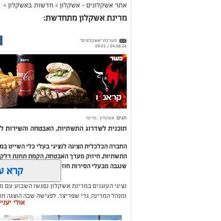
אתר אשקלונים - אשקלון
>
חדשות באשקלון
>
מרינת אשקלון מתחדשת:
מערכת "אשקלונים"
04.08.26 / 09:01
תגים:
אשקלון
,
מרינה
תוכנית לשדרוג התשתיות, האבטחה והשירות לב
החברה הכלכלית הציגה לנציגי בעלי כלי השייט ב
התשתיות, חיזוק מערך האבטחה, הקמת תחנת דלק ח
שנגבה מבעלי הסירות חוזר בחזרה אליהם באמצעות
קרא ע
נציגי העוגנים במרינת אשקלון נפגשו השבוע עם מ
ומנהל המרינה, גדי שפריצר, לפגישה שבה הוצגה ת
אולי יעני
השקעה בתשתיות, בביטחון, בשירותים ובפיתוח המק