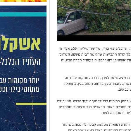
צעירה מאזור אשקלון שהתנגשה בעץ בכניסה לעיר, תקבל פיצוי כולל של שני מיליון ו-100 אלף ₪
 כך עולה מתביעות שהגישה לבית משפט השלום
יאשווילי. לפני הפנייה לעוה"ד חברת הביטוח
מהתביעה נגד חברת הביטוח עולה כי לפני כ-4 שנים בשעה 18:30 לערך, בדרכה ממקום עבודתה
שה בעוצמה בעץ ברחוב מנחם בגין. כתוצאה
 כבאים.
מיון בביה"ח ברזילי תוך איבוד הכרה ואי יכולת
ובלת מחבלת ראש, מכאבים בגב ובצוואר ומחתכים
וועדה רפואית מטעמו, קבעה לה נכות בשיעור
ה ובתנועות במותניים, כאבי ראש ושבר באחת