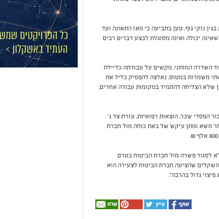
גין נזקי גוף, טען בתביעה כי מאז התאונה ועד
ינה יכולה ואינה מסוגלת לבצע דברים רבים
ד השדרה המותני, מקשים על עבודתה כדיילת
תי משמרות במטוס, נאלצה להפסיק כליל את
ן שלא הצליחה להתמיד במקומות עבודה אחרים,
 הפסדי שכר, הוצאות רפואיות, עזרת צד ג'
חר משא ומתן עיקש של באת כוחה מול חברת
 לא לסגור פשרה מול חברת הביטוח בטרם
עם עו"ד מומחה ובקיא בתחום. 100 אלף השקלים שהציעה חברת הביטוח לצעירה הוא
יצוי גדול בהרבה".