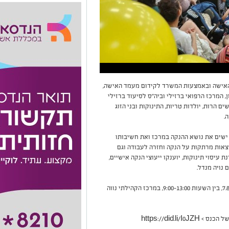
האישה ובאמצעות המשרד לקידום מעמד האישה,
מרכז הרפואי ברזילי וביה"ס לסיעוד ברזילי
ם הרות, יולדות טריות, התינוקות ובני הזוג
.
ישים את נושא ההנקה במרכז ואת חשיבותו
צאות מרתקות על הנקה וחזרה לעבודה וגם
עיסוי תינוקות, יוענקו ייעוצי הנקה אישיים,
נויה מנדל.
כנס ההנקה העירוני יתקיים ביום חמישי, י"ג אב, 7.8.25, בין השעות 9:00-13:00, במרכז הקהילתי נווה
https://did.