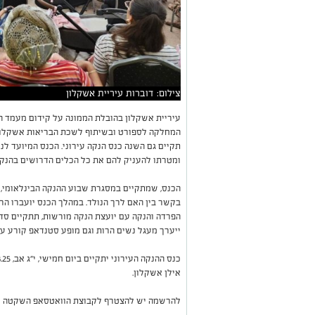
צילום: דוברות עיריית אשקלון
עיריית אשקלון בהובלת הממונה על קידום מעמד 
המחלקה לספורט ובשיתוף לשכת הבריאות אשקלון, ה
תקיים גם השנה כנס הנקה עירוני. הכנס המיועד לנשי
ומטרתו להעניק להם את כל הכלים הדרושים בהנקה
הכנס, שמתקיים במסגרת שבוע ההנקה הבינלאומי, 
בקשר בין האם לרך הנולד. במהלך הכנס יועברו הר
הפרדה והנקה עם יועצת הנקה מורשות, תתקיים סדנת 
ייערך מעגל נשים הרות וגם מופע סטנדאפ קורע עם 
אילן אשקלון.
להרשמה יש להצטרף לקבוצת הוואטסאפ השקטה של הכנס > li/I0JZH