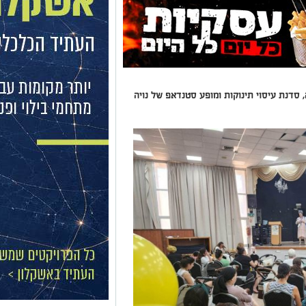
סדנת עיסוי תינוקות ומופע סטנדאפ של נויה