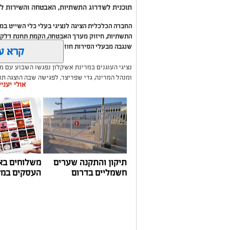
תוכנית לשדרוג התשתיות, האבטחה והשירות לב
החברה הכלכלית הציגה לנציגי בעלי כלי השייט ב
התשתיות, חיזוק מערך האבטחה, הקמת תחנת דלק ח
שנגבה מבעלי הסירות חוזר בחזרה אליהם באמצעות
קרא ע
נציגי העוגנים במרינת אשקלון נפגשו השבוע עם מ
ומנהל המרינה, גדי שפריצר, לפגישה שבה הוצגה ת
אולי יעני
השקעה בתשתיות, בביטחון, בשירותים ובפיתוח המק
במהלך הפגישה עודכנו נציגי העוגנים, אולס ירצין 
העגינה לא עודכנו, למרות מספר עדכונים שהתקיימו
התחשבות בעוגנים בתקופת המלחמה ואי הוודאות, בו
הודגש כי גם לאחר העדכון תמשיך מרינת אשקלון ל
בישראל, כשההכנסות ישמשו להשקעה חוזרת במרי
לרווחת בעלי כלי השייט.
תיקון והתקנה שערים
משלוחים בא
חשמליים בדרום
העסקים במק