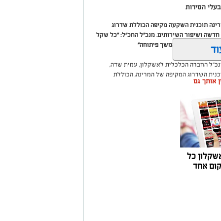
עלי הסירות
מרינה תוכנית השקעה מקיפה הכוללת שדרוג
דשה ושיפור השירותים. מנכ"ל החכ"ל: "כל שקל
 שיפור המרינה והמשך פיתוחה"
וד
נכ"ל החברה הכלכלית לאשקלון, עמית שדה,
וכנית השדרוג המקיפה של המרינה, הכוללת
ין אותך גם
ום לטובת ציבור בעלי הסירות.
ואליסף סדון, כי לאחר שלוש שנים שבהן דמי
 במרינות אחרות, עלייה בעלויות התפעול ומתוך
צעו עדכונים מינוריים בתעריפי העגינה. עוד
היות המרינה בעלת דמי העגינה ההוגנים
נה, בשיפור התשתיות ובהרחבת השירותים
שקלון כל
ום אחד