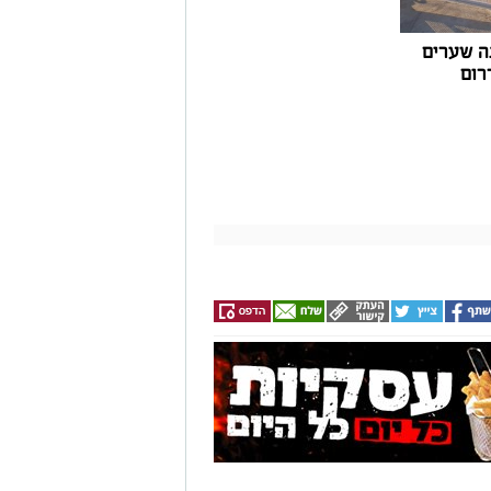
ה שערים
רום