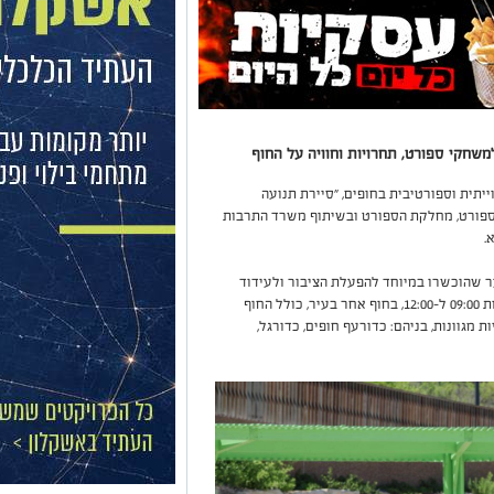
משחקי ספורט, תחרויות וחוויה על החוף
יתית וספורטיבית בחופים, "סיירת תנועה
 וספורט, מחלקת הספורט ובשיתוף משרד התרבות
.
קבוצה של 10 בני ובנות נוער שהוכשרו במיוחד להפעלת הציבור ולעידוד
פעילות גופנית. הסיירת תעבור בכל בוקר, בין השעות 09:00 ל-12:00, בחוף אחר בעיר, כולל החוף
 מגוונות, בניהם: כדורעף חופים, כדורגל,