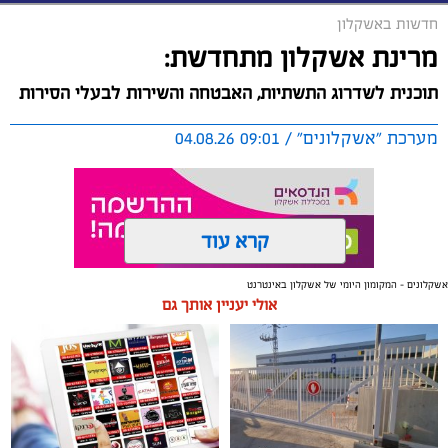
חדשות באשקלון
מרינת אשקלון מתחדשת:
תוכנית לשדרוג התשתיות, האבטחה והשירות לבעלי הסירות
מערכת "אשקלונים" / 09:01 04.08.26
קרא עוד
אשקלונים - המקומון היומי של אשקלון באינטרנט
תגים:
אשקלון
,
מרינה
אולי יעניין אותך גם
החברה הכלכלית הציגה לנציגי בעלי כלי השייט במרינה
תוכנית השקעה מקיפה הכוללת שדרוג התשתיות, חיזוק
מערך האבטחה, הקמת תחנת דלק חדשה ושיפור השירותים.
מנכ"ל החכ"ל: "כל שקל שנגבה מבעלי הסירות חוזר בחזרה
אליהם באמצעות שיפור המרינה והמשך פיתוחה"