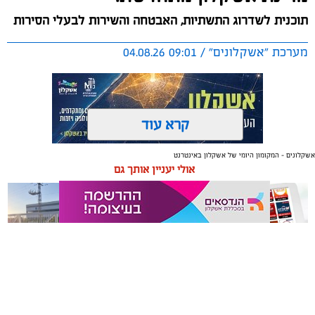
תוכנית לשדרוג התשתיות, האבטחה והשירות לבעלי הסירות
מערכת "אשקלונים" / 09:01 04.08.26
קרא עוד
אשקלונים - המקומון היומי של אשקלון באינטרנט
תגים:
אשקלון
,
מרינה
אולי יעניין אותך גם
החברה הכלכלית הציגה לנציגי בעלי כלי השייט במרינה
תוכנית השקעה מקיפה הכוללת שדרוג התשתיות, חיזוק
מערך האבטחה, הקמת תחנת דלק חדשה ושיפור השירותים.
מנכ"ל החכ"ל: "כל שקל שנגבה מבעלי הסירות חוזר בחזרה
אליהם באמצעות שיפור המרינה והמשך פיתוחה"
משלוחים באשקלון כל העסקים
תיקון והתקנה שערים חשמליים
נציגי העוגנים במרינת אשקלון נפגשו השבוע עם מנכ"ל
במקום אחד
בדרום