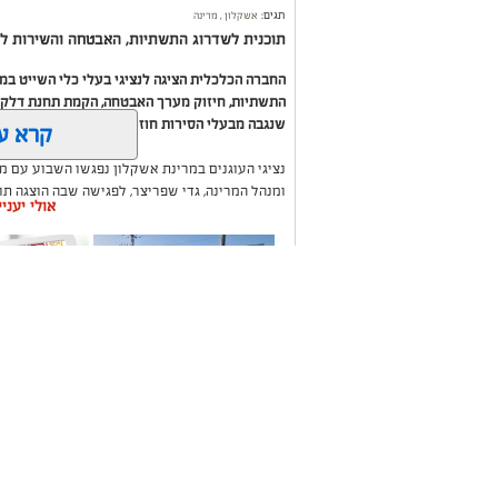
תגים:
אשקלון
,
מרינה
תוכנית לשדרוג התשתיות, האבטחה והשירות לב
החברה הכלכלית הציגה לנציגי בעלי כלי השייט ב
התשתיות, חיזוק מערך האבטחה, הקמת תחנת דלק ח
שנגבה מבעלי הסירות חוזר בחזרה אליהם באמצעות
קרא ע
נציגי העוגנים במרינת אשקלון נפגשו השבוע עם מ
ומנהל המרינה, גדי שפריצר, לפגישה שבה הוצגה ת
אולי יעני
השקעה בתשתיות, בביטחון, בשירותים ובפיתוח המק
במהלך הפגישה עודכנו נציגי העוגנים, אולס ירצין 
העגינה לא עודכנו, למרות מספר עדכונים שהתקיימו
התחשבות בעוגנים בתקופת המלחמה ואי הוודאות, בו
הודגש כי גם לאחר העדכון תמשיך מרינת אשקלון ל
בישראל, כשההכנסות ישמשו להשקעה חוזרת במרי
לרווחת בעלי כלי השייט.
תיקון והתקנה שערים
משלוחים בא
חשמליים בדרום
העסקים במק