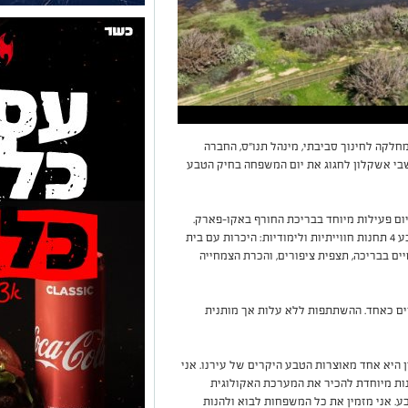
לון בשיתוף המחלקה לחינוך סביבתי, מינהל תנו"ס, החברה
בי אשקלון לחגוג את יום המשפחה בחיק הטבע
ב, בין השעות 12:30-14:00, יתקיים יום פעילות מיוחד בבריכת החורף באקו-פארק.
במהלך הפעילות יפעילו מדריכי החברה להגנת הטבע 4 תחנות חווייתיות ולימודיות: היכרות עם בית
יים בבריכה, תצפית ציפורים, והכרת הצמחייה
ים כאחד. ההשתתפות ללא עלות אך מותנית
היא אחד מאוצרות הטבע היקרים של עירנו. אני
ת מיוחדת להכיר את המערכת האקולוגית
. אני מזמין את כל המשפחות לבוא ולהנות