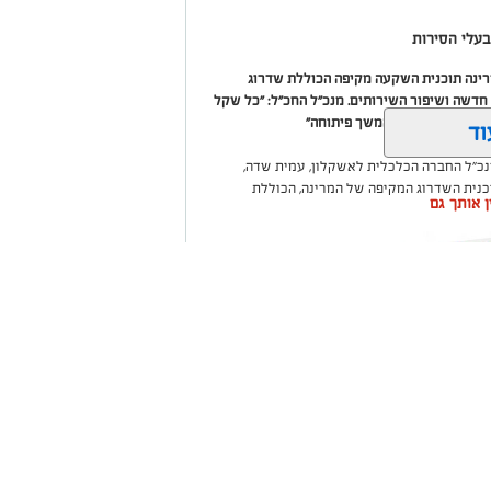
עלי הסירות
מרינה תוכנית השקעה מקיפה הכוללת שדרוג
דשה ושיפור השירותים. מנכ"ל החכ"ל: "כל שקל
 שיפור המרינה והמשך פיתוחה"
וד
נכ"ל החברה הכלכלית לאשקלון, עמית שדה,
וכנית השדרוג המקיפה של המרינה, הכוללת
ין אותך גם
ום לטובת ציבור בעלי הסירות.
ואליסף סדון, כי לאחר שלוש שנים שבהן דמי
 במרינות אחרות, עלייה בעלויות התפעול ומתוך
צעו עדכונים מינוריים בתעריפי העגינה. עוד
היות המרינה בעלת דמי העגינה ההוגנים
נה, בשיפור התשתיות ובהרחבת השירותים
שקלון כל
ום אחד