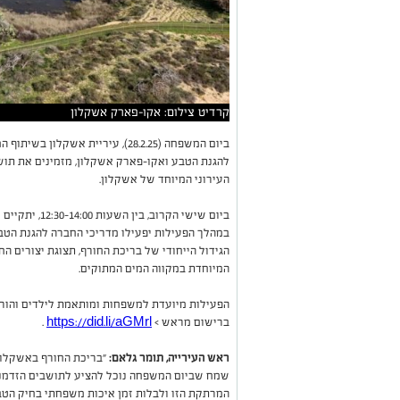
קרדיט צילום: אקו-פארק אשקלון
ביום המשפחה (28.2.25), עיריית אשק
להגנת הטבע ואקו-פארק אשקלון, מזמינים את תוש
העירוני המיוחד של אשקלון.
ביום שישי הקרו
הגידול הייחודי של בריכת החורף, תצוגת יצורים הח
המיוחדת במקווה המים המתוקים.
הפעילות מיועדת למשפחות ומותאמת לילדים והור
ברישום מראש >
https://did.li/aGMrl
.
ראש העירייה, תומר גלאם:
"בריכת החורף באשקלון 
שמח שביום המשפחה נוכל להציע לתושבים הזדמנו
המרתקת הזו ולבלות זמן איכות משפחתי בחיק הטבע