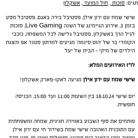
תגים:
סוכות
,
חול המועד
,
אשקלון
שישי שמח עם ירון אילן, פסטיבל בירה באגם, פסטיבל מסע
בזמן 3, אירוע הגיימינג של השנה Live Gaming, סוכות
לגיל הרך באשקלון, פסטיבל גלישה לכל המשפחה, כוכבי
הקומדי בר של 'הוט סינמה' מגיעים למרתון סטנד אפ והצגת
הילדים של מיקי - הבית של יעל
לו"ז האירועים המלא:
שישי שמח עם ירון אילן
מגיעה לאקו-פארק אשקלון!
יום שישי 18.10.24 בין השעות 11:00 ועד 15:00, הכניסה
חופשית.
פותחים את סוף השבוע באווירה חגיגית, שמחה ומשפחתית
עם התוכנית האהובה שישי שמח בשידור חי עם ירון אילן
ומיטב זמרי הז׳אנר הים תיכוני: סטאלוס ואורן חן, פיני חדד,