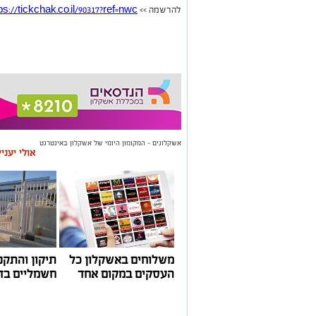
להרשמה >>
ps://tickchak.co.il/90317?ref=nwc
אשקלונים - המקומון היומי של אשקלון באינטרנט
אולי יעני
משלוחים באשקלון כל
תיקון והתקנ
העסקים במקום אחד
חשמליים בד