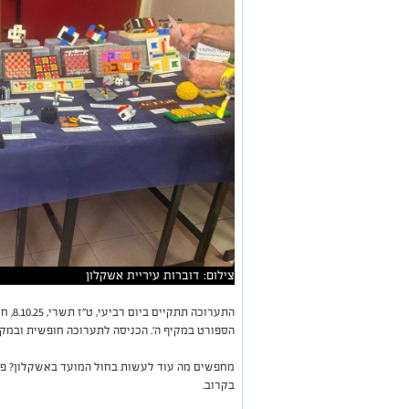
צילום: דוברות עיריית אשקלון
הספורט במקיף ה'. הכניסה לתערוכה חופשית ובמקום י
מחפשים מה עוד לעשות בחול המועד באשקלון? פס
בקרוב.