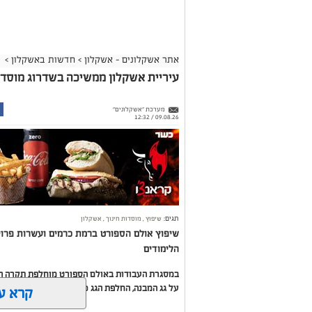
אתר אשקלונים - אשקלון
>
חדשות באשקלון
>
עיריית אשקלון ממשיכה בשדרוג מוסדות
מערכת "אשקלונים"
09.08.26 / 12:32
תגים:
שיפוץ
,
מוסדות חינוך
,
אשקלון
שיפוץ אולם הספורט ברמת כרמים ועשרות פרו
הלימודים
במסגרת העבודות באולם הספורט מוחלפת תקרה ה
על גג המבנה, החלפת הגג כולו והתקנת מערכת ס
קרא ע