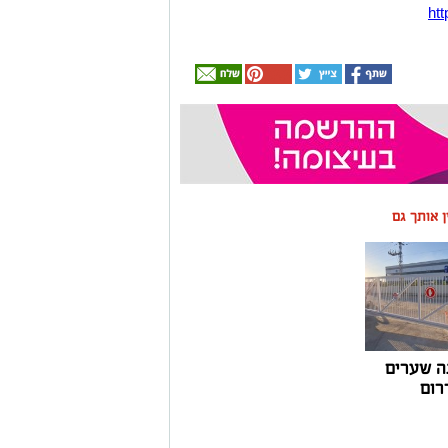
htt
ין אותך גם
ה שערים
רום