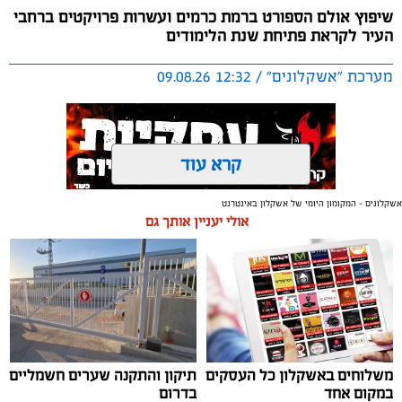
שיפוץ אולם הספורט ברמת כרמים ועשרות פרויקטים ברחבי
העיר לקראת פתיחת שנת הלימודים
מערכת "אשקלונים" / 12:32 09.08.26
קרא עוד
אשקלונים - המקומון היומי של אשקלון באינטרנט
תגים:
שיפוץ
,
מוסדות חינוך
,
אשקלון
אולי יעניין אותך גם
במסגרת העבודות באולם הספורט מוחלפת תקרה
האקוסטית, פירוק המערכת הסולארית המותקנת על גג
המבנה, החלפת הגג כולו והתקנת מערכת סולארית חדשה
ומתקדמת
לקראת פתיחת שנת הלימודים תשפ"ז, עיריית אשקלון
משלוחים באשקלון כל העסקים
תיקון והתקנה שערים חשמליים
במקום אחד
בדרום
ממשיכה להשקיע בשדרוג מוסדות החינוך ברחבי העיר,