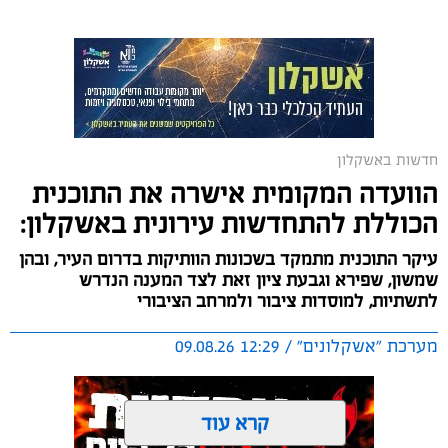
ובימים אלו מבוצעות עבודות נרחבות באולם הספורט בבית
הספר רמת כרמים, שיפוצים נרחבים בבתי הספר ובגני
הילדים, במטרה לשפר את התשתיות ולהעניק לתלמידים
ולצוותי החינוך סביבת לימודים בטוחה, מתקדמת ואיכותית.
חדשות באשקלון
הוועדה המקומית אישרה את התוכנית
הכוללת להתחדשות עירונית באשקלון:
עיקר התוכנית מתמקד בשכונות הוותיקות בדרום העיר, ובהן
שמשון, שפירא וגבעת ציון זאת לצד המענה הנדרש
לתשתיות, למוסדות ציבור ולמרחב הציבורי
מערכת "אשקלונים" / 12:29 09.08.26
קרא עוד