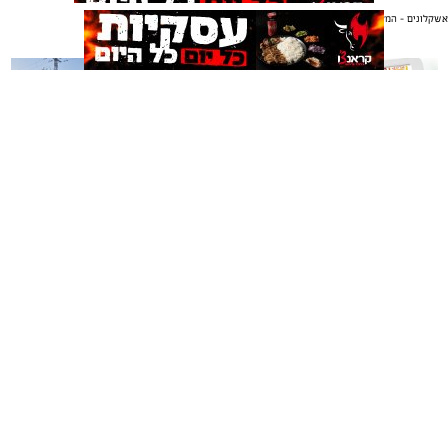
אשקלונים - המקומון היומי של אשקלון באינטרנט
אולי יעניין אותך גם
תגים:
אשקלון
,
התחדשות עירונית
ציון דרך משמעותי בהתחדשות העירונית באשקלון: הוועדה
המקומית לתכנון ולבנייה אשקלון אישרה את התוכנית
הכוללת להתחדשות עירונית בעיר, ובכך נרשם ציון דרך
משמעותי נוסף בקידום ההתחדשות העירונית באשקלון.
במסגרת החלטתה, המליצה הוועדה המקומית על קידום
משלוחים באשקלון כל העסקים
תיקון והתקנה שערים חשמליים
במקום אחד
בדרום
התוכנית להמשך בחינה בוועדה המחוזית לתכנון ולבנייה.
התוכנית הכוללת היא תוכנית מתארית כלל-עירונית
צילום: דוברות עיריית אשקלון
להתחדשות עירונית לפי סעיף 64ב לחוק התכנון והבנייה,
אשר גובשה ביוזמת הרשות הממשלתית להתחדשות עירונית,
בשיתוף עיריית אשקלון ומינהלת ההתחדשות העירונית
בחברה הכלכלית אשקלון ובליווי לשכת התכנון המחוזית.