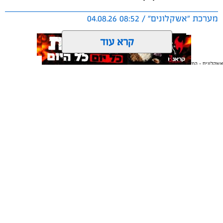
התשתיות ובהרחבת השירותים לרווחת בעלי כלי השייט.
מערכת "אשקלונים" / 08:52 04.08.26
קרא עוד
אשקלונים - המקומון היומי של אשקלון באינטרנט
אולי יעניין אותך גם
תגים:
אשקלון
,
אקו פארק
,
פסטיבל באגם
עיריית אשקלון תקיים בסוף חודש אוגוסט את פסטיבל ‘בירה
באגם׳ 3, אירוע המוזיקה והפנאי המרכזי של הקיץ, שיתקיים
בימים רביעי וחמישי, 26-27 באוגוסט 2026, באקו-פארק
אשקלון.
משלוחים באשקלון כל העסקים
תיקון והתקנה שערים חשמליים
במקום אחד
בדרום
לאחר ההצלחה הגדולה של הפסטיבלים הקודמים, צפוי גם
השנה הפסטיבל למשוך אלפי משתתפים, שייהנו מחוויה של
בירה, טעמים ומוזיקה באחד הלוקיישנים היפים בישראל.
המתחם יכלול עשרות דוכני בירה ממבשלות מקומיות