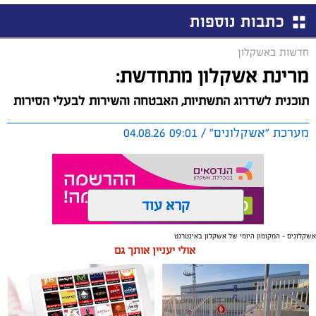
כתבות נוספות
חדשות באשקלון
מרינת אשקלון מתחדשת:
תוכנית לשדרוג התשתיות, האבטחה והשירות לבעלי הסירות
מערכת "אשקלונים" / 09:01 04.08.26
קרא עוד
אשקלונים - המקומון היומי של אשקלון באינטרנט
תגים:
אשקלון
,
מרינה
אולי יעניין אותך גם
החברה הכלכלית הציגה לנציגי בעלי כלי השייט במרינה
תוכנית השקעה מקיפה הכוללת שדרוג התשתיות, חיזוק
מערך האבטחה, הקמת תחנת דלק חדשה ושיפור השירותים.