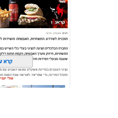
תגים:
אשקלון
,
מרינה
תוכנית לשדרוג התשתיות, האבטחה והשירות לב
החברה הכלכלית הציגה לנציגי בעלי כלי השייט ב
התשתיות, חיזוק מערך האבטחה, הקמת תחנת דלק ח
שנגבה מבעלי הסירות חוזר בחזרה אליהם באמצעות
קרא ע
נציגי העוגנים במרינת אשקלון נפגשו השבוע עם מ
ומנהל המרינה, גדי שפריצר, לפגישה שבה הוצגה ת
אולי יעני
השקעה בתשתיות, בביטחון, בשירותים ובפיתוח המק
במהלך הפגישה עודכנו נציגי העוגנים, אולס ירצין 
העגינה לא עודכנו, למרות מספר עדכונים שהתקיימו
התחשבות בעוגנים בתקופת המלחמה ואי הוודאות, בו
הודגש כי גם לאחר העדכון תמשיך מרינת אשקלון ל
בישראל, כשההכנסות ישמשו להשקעה חוזרת במרי
לרווחת בעלי כלי השייט.