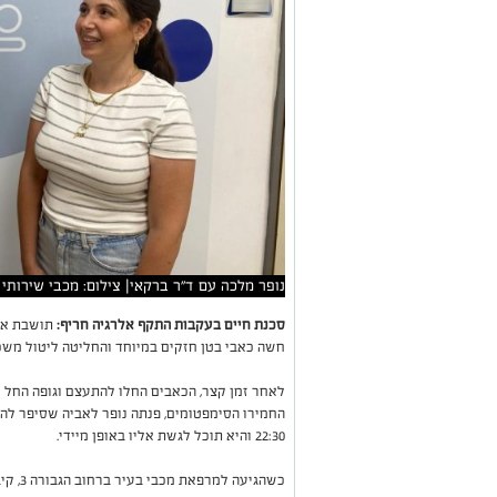
נופר מלכה עם ד"ר ברקאי| צילום: מכבי שירותי 
סכנת חיים בעקבות התקף אלרגיה חריף:
תושבת אשק
חשה כאבי בטן חזקים במיוחד והחליטה ליטול משכ
לאחר זמן קצר, הכאבים החלו להתעצם וגופה החל 
החמירו הסימפטומים, פנתה נופר לאביה שסיפר לה 
22:30 והיא תוכל לגשת אליו באופן מיידי.
כשהגיע