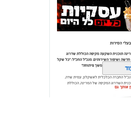
עלי הסירות
מרינה תוכנית השקעה מקיפה הכוללת שדרוג
דשה ושיפור השירותים. מנכ"ל החכ"ל: "כל שקל
 שיפור המרינה והמשך פיתוחה"
וד
נכ"ל החברה הכלכלית לאשקלון, עמית שדה,
וכנית השדרוג המקיפה של המרינה, הכוללת
ין אותך גם
ום לטובת ציבור בעלי הסירות.
ואליסף סדון, כי לאחר שלוש שנים שבהן דמי
 במרינות אחרות, עלייה בעלויות התפעול ומתוך
צעו עדכונים מינוריים בתעריפי העגינה. עוד
היות המרינה בעלת דמי העגינה ההוגנים
נה, בשיפור התשתיות ובהרחבת השירותים