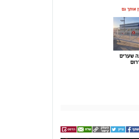
ין אותך גם
ה שערים
רום