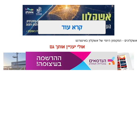
קרא עוד
אשקלונים - המקומון היומי של אשקלון באינטרנט
תגים:
אשקלון
,
מרינה
אולי יעניין אותך גם
החברה הכלכלית הציגה לנציגי בעלי כלי השייט במרינה
תוכנית השקעה מקיפה הכוללת שדרוג התשתיות, חיזוק
מערך האבטחה, הקמת תחנת דלק חדשה ושיפור השירותים.
מנכ"ל החכ"ל: "כל שקל שנגבה מבעלי הסירות חוזר בחזרה
אליהם באמצעות שיפור המרינה והמשך פיתוחה"
משלוחים באשקלון כל העסקים
תיקון והתקנה שערים חשמליים
נציגי העוגנים במרינת אשקלון נפגשו השבוע עם מנכ"ל
במקום אחד
בדרום
החברה הכלכלית לאשקלון, עמית שדה, ומנהל המרינה, גדי
שפריצר, לפגישה שבה הוצגה תוכנית השדרוג המקיפה של
המרינה, הכוללת השקעה בתשתיות, בביטחון, בשירותים