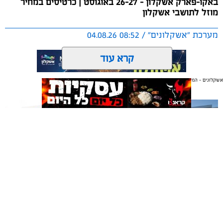
באקו-פארק אשקלון - 26-27 באוגוסט | כרטיסים במחיר
כשההכנסות ישמשו להשקעה חוזרת במרינה, בשיפור
מוזל לתושבי אשקלון
התשתיות ובהרחבת השירותים לרווחת בעלי כלי השייט.
מערכת "אשקלונים" / 08:52 04.08.26
קרא עוד
אשקלונים - המקומון היומי של אשקלון באינטרנט
אולי יעניין אותך גם
תגים:
אשקלון
,
אקו פארק
,
פסטיבל באגם
עיריית אשקלון תקיים בסוף חודש אוגוסט את פסטיבל ‘בירה
באגם׳ 3, אירוע המוזיקה והפנאי המרכזי של הקיץ, שיתקיים
בימים רביעי וחמישי, 26-27 באוגוסט 2026, באקו-פארק
אשקלון.
תיקון והתקנה שערים חשמליים
משלוחים באשקלון כל העסקים
בדרום
במקום אחד
לאחר ההצלחה הגדולה של הפסטיבלים הקודמים, צפוי גם
השנה הפסטיבל למשוך אלפי משתתפים, שייהנו מחוויה של