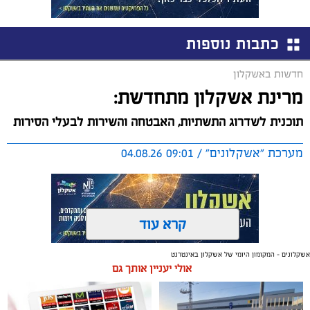
כתבות נוספות
חדשות באשקלון
מרינת אשקלון מתחדשת:
תוכנית לשדרוג התשתיות, האבטחה והשירות לבעלי הסירות
מערכת "אשקלונים" / 09:01 04.08.26
קרא עוד
אשקלונים - המקומון היומי של אשקלון באינטרנט
תגים:
אשקלון
,
מרינה
אולי יעניין אותך גם
החברה הכלכלית הציגה לנציגי בעלי כלי השייט במרינה