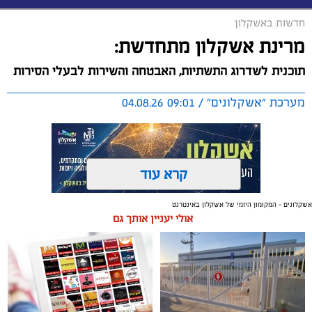
חדשות באשקלון
מרינת אשקלון מתחדשת:
תוכנית לשדרוג התשתיות, האבטחה והשירות לבעלי הסירות
מערכת "אשקלונים" / 09:01 04.08.26
קרא עוד
אשקלונים - המקומון היומי של אשקלון באינטרנט
תגים:
אשקלון
,
מרינה
אולי יעניין אותך גם
החברה הכלכלית הציגה לנציגי בעלי כלי השייט במרינה
תוכנית השקעה מקיפה הכוללת שדרוג התשתיות, חיזוק
מערך האבטחה, הקמת תחנת דלק חדשה ושיפור השירותים.
מנכ"ל החכ"ל: "כל שקל שנגבה מבעלי הסירות חוזר בחזרה