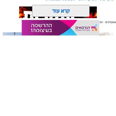
קרא עוד
אשקלונים - המקומון היומי של אשקלון באינטרנט
אולי יעניין אותך גם
תגים:
אשקלון
,
אקו פארק
,
פסטיבל באגם
עיריית אשקלון תקיים בסוף חודש אוגוסט את פסטיבל ‘בירה
באגם׳ 3, אירוע המוזיקה והפנאי המרכזי של הקיץ, שיתקיים
בימים רביעי וחמישי, 26-27 באוגוסט 2026, באקו-פארק
אשקלון.
משלוחים באשקלון כל העסקים
תיקון והתקנה שערים חשמליים
במקום אחד
בדרום
לאחר ההצלחה הגדולה של הפסטיבלים הקודמים, צפוי גם
השנה הפסטיבל למשוך אלפי משתתפים, שייהנו מחוויה של
בירה, טעמים ומוזיקה באחד הלוקיישנים היפים בישראל.
המתחם יכלול עשרות דוכני בירה ממבשלות מקומיות
ובינלאומיות, מגוון רחב של דוכני אוכל, מתחמי ישיבה