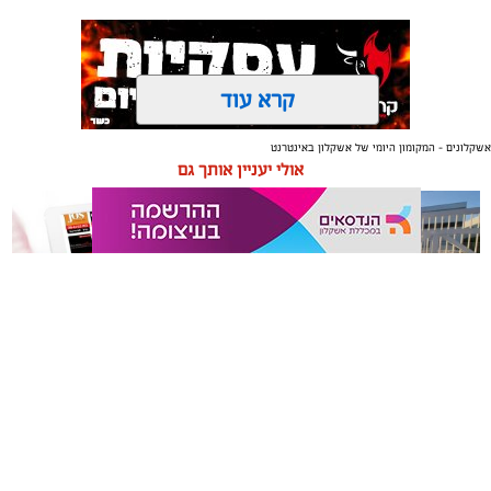
קרא עוד
אשקלונים - המקומון היומי של אשקלון באינטרנט
תגים:
אשקלון
,
מרינה
אולי יעניין אותך גם
החברה הכלכלית הציגה לנציגי בעלי כלי השייט במרינה
תוכנית השקעה מקיפה הכוללת שדרוג התשתיות, חיזוק
מערך האבטחה, הקמת תחנת דלק חדשה ושיפור השירותים.
מנכ"ל החכ"ל: "כל שקל שנגבה מבעלי הסירות חוזר בחזרה
אליהם באמצעות שיפור המרינה והמשך פיתוחה"
תיקון והתקנה שערים חשמליים
משלוחים באשקלון כל העסקים
נציגי העוגנים במרינת אשקלון נפגשו השבוע עם מנכ"ל
בדרום
במקום אחד
החברה הכלכלית לאשקלון, עמית שדה, ומנהל המרינה, גדי
שפריצר, לפגישה שבה הוצגה תוכנית השדרוג המקיפה של
המרינה, הכוללת השקעה בתשתיות, בביטחון, בשירותים