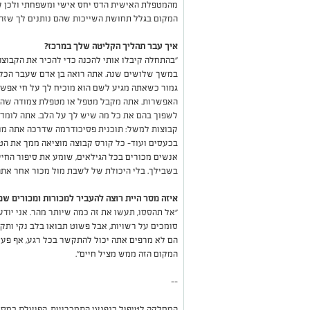
מהמטפלת האישית הדס יחס אישי ומשפחתי ולכן קש
המקום בגלל תחושת השייכות שהם נותנים לך שזה 
איך עבר תהליך הקליטה שלך במרכז?
"בהתחלה קיבלו אותי להכנה כדי להכיר את הקבוצה 
במשך שלושים שנה. אתה רואה בן אדם שעבר הכל 
גמור כשאתה מגיע לשם הוא מוכיח לך על חי אפש
האפשרות. אתה מקבל מטפל או מטפלת צמודה שהי
לשפוך בהם את כל מה שיש לך על הלב. אתה לומד י
קבוצות למשל: תוכנית פסיכודרמה שדרכה אתה מו
בכעסים ועוד- כל קורס קבוצה מוציאה ממך את הטו
אנשים מכורים בכל הגילאים, שומע את סיפור החי
בשבילך. בלי היכולת של לשבת מול מכור אחר אתה
איזה מסר היית רוצה להעביר למכורות ומכורים ש
"אל תהססו, תעשו את זה כמה שיותר מהר. אני יוד
סומכים על רשויות, אבל פשוט תבואו בלב נקי ותקבל
הם לא מרפים אתה יכול להתקשר בכל רגע, אף פעם 
המקום הזה ממש מציל חיים".
--
המחלקה לטיפול בנפגעי התמכרויות, הפועלת במסג