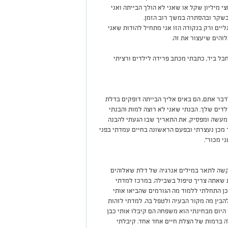
 מיליון שקל או שאני לא הולך הבייתה ואני
שקר ובהסתרה במשך רוב הזמן.
יים ורק בנקודה הזו אני מתחיל להודות שאני
והים שיעצור את זה.
בל ביד, כתבתי מכתב פרידה לילדים ורציתי
דבר אתם, הם באים אליך הבייתה דופקים בדלת
דים שלך. הבנתי שאני לא רוצה למות והבנתי
מעשה ומפסיק. את התאריך שבו הגעתי להבנה
לם – 24/4/2019 . חודש לאחר מכן נעצרתי ובפעם הראשונה בחיים עמדתי בפני
י מכור".
שה לתאר במילים אנרגיה של דלת שאלוהים
 שאתה צריך טיפול בשבילה. במרכז למדתי
 התחלתי ללמוד מה הגורמים שהביאו אותי
בין מה מקור הבעיה ולטפל בה. למדתי לזהות
היום מבחינתי הוא משפחה הם קיבלו אותי כבן
ה ברמות של הצלת חיים אחד אחד. קיבלתי