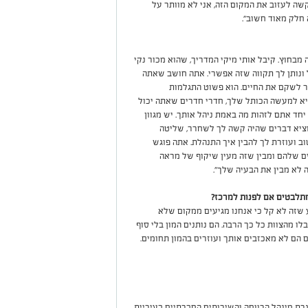
ה לעזוב את המקום הזה, אני לא מוותר על
חלק מאוד חשוב".
מבחוץ. קיבל אותי מיקי המדריך, שהוא מכור נקי
ונותן לך תקווה שזה אפשרי. אתה חושב שאתה
ר לשקם את החיים. הוא פשוט התגלמות
א למעשה הכותל שלך, חדרי חדרים שאתה יכול
חד אתם לזהות מה באמת ניהל אותך. יש מגוון
ציא דברים שהיה קשה לך לשחרר, שליטה
ב ועוזרת לך להבין איך התנהלת. אתה פוגש
ים שלהם ומבין שזה מעין שיקוף של מראה
 לא מבין את הבעיה שלך".
מתלבטים אם לפנות למרכז?
ע שזה לא קל כי אנחנו מגיעים ממקום שלא
ו מהצוות כל כך הרבה. הם נותנים המון בלי סוף
הם לא מאכזבים אותך ועוזרים בהמון תחומים.
רת מינהל הרווחה והשירותים החברתיים בעיריית