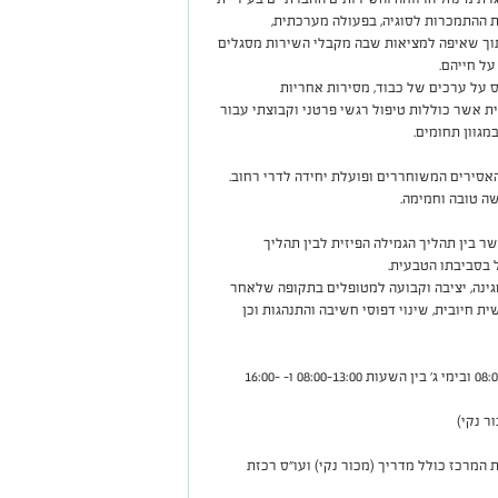
 ההתמכרות לסוגיה, בפעולה מערכתית,
מתוך שאיפה למציאות שבה מקבלי השירות מסגלים
ל חייהם.
 על ערכים של כבוד, מסירות אחריות
ת אשר כוללות טיפול רגשי פרטני וקבוצתי עבור
במגוון תחומים.
אסירים המשוחררים ופועלת יחידה לדרי רחוב.
ה טובה וחמימה.
ר בין תהליך הגמילה הפיזית לבין תהליך
 בסביבתו הטבעית.
ינה, יציבה וקבועה למטופלים בתקופה שלאחר
ית חיובית, שינוי דפוסי חשיבה והתנהגות וכן
המחלקה פועלת בימי א',ב', ד' ה' בין השעות 08:00-16:00 ובימי ג' בין השעות 08:00-13:00 ו- 16:00-
ר נקי)
על בימי א'-ה' בין השעות 08:00-15:00. צוות המרכז כולל מדריך (מכור נקי) ועו"ס רכזת