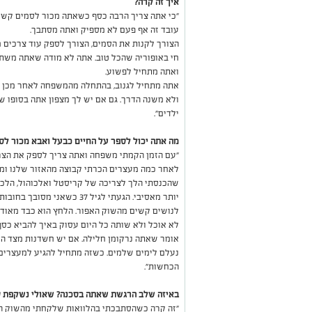
איך זה קרה?
"כי אתה צריך הרבה כסף כשאתה מכור לסמים קשים
עובד זה אף פעם לא מספיק ואתה מסתבך.
הצורך לקנות את הסמים, הצורך לספק עוד צרכים מ
חי באופוריה שהכל טוב. אתה לא מודה שאתה משת
ואתה מתחיל לפשוע.
אתה מתחיל לגנוב, בהתחלה מהמשפחה לאחר מכן מ
ולא משנה הדרך. גם אם יש לך מצפון אתה בסופו 
ילדים".
מה אתה יכול לספר על החיים כבעל ואבא מכור לס
"עם הזמן הקמתי משפחה ואתה צריך לספק את הצר
לאחר כמה מעצרים הכרתי קבוצה מהאזור שלנו ומצא
שהכנסתי הלך לצריכה של קריסטל ואלכוהול, הלכת
יותר מאסיבי. הגעתי לגיל 37 
לנושים קשים מהשוק האפור. הלחץ הוא כבד מאוד
לא אוכל ולא שותה כל היום עסוק באיך להביא כסף
אומר שאתה נרקומן חלילה. אם יש חשדנות מצד הא
נעלם לימים שלמים. כשזה מתחיל להגיע למעצרים א
הכחשות".
באיזה שלב הרגשת שאתה בסכנה? שאולי נשקפת 
"זה קרה כשהסתבכתי בהלוואות שלקחתי מהשוק האפ