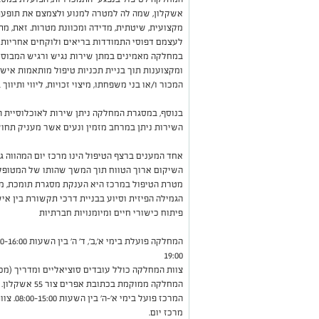
אשקלון, שמה לה למטרה למנוע ולצמצם את תופעת
מקצועית, שיטתית, מדידה ומכוונת מטרות. זאת, 
לעצמם דפוסי התמודדות בריאים ולוקחים אחריות ע
במחלקה מאמינים במתן שירות נגיש ורגיש המבוסס
ומקצוענות תוך בניית תכניות טיפול מותאמות אישי
המכור ו/או בני משפחתו, מיצוי זכויות, ליווי ותיווך 
בנוסף, במסגרת המחלקה ניתן שירות לאוכלוסיית ה
השירות ניתן במרחב מזמין ונעים אשר מעניק תחוש
אחד המענים ברצף הטיפול הינו מרכז יום המהווה גש
השיקום ארוך הטווח תוך המשך שהותו של המטופל
מטרת הטיפול במרכז היא הענקת מסגרת תומכת, מג
הגמילה הפיזית וסיוע בבניית דרכי תקשורת בין איש
פיתוח כישורי חיים ומיומנויות חברתיות
19:00
צוות המחלקה כולל עובדים סוציאליים ומדריך (מכו
המחלקה ממוקמת בכתובת אפרים צור 55 אשקלון.
המרכז פו
מרכז יום.