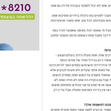
. אתה לא יכול לתפקד בעבודה סדירה גם אתה
עבר לסמים כמו כלכלה בילויים ומסיבות אתה
מש ומבחינתך הכל טוב. אתה מאבד מהעקרונות
כל מי שאתה יכול, מאיפה שאפשר לגרד כסף
של דבר מאבד אותו כשאתה מרמה ומשקר ומסכן
מים?
כים שלה. אתה מעלה הילוך בעולם הפשע –
תי כיוון בגידול וסחר של סמים. הכסף
י והידרדרתי והשימוש בסמים הופך להיות הרבה
כשאני מסובך בחובות של מאות אלפי שקלים ולא חובות לבנקים אלא
 שמאוד משפיע על הנפש ואתה מפסיק לנשום.
. אבל גם בנקודה הזו אתה לא מודה ואתה לא
שה או אי אמון אז אני מכחיש ומתחמק ופשוט
ז אין ברירה והפרצוף מתגלה, אבל עדיין רק
סכנה למשפחה שלך?
ור, זה הגיע למצב שאני נחטף מהבית ומאוים,