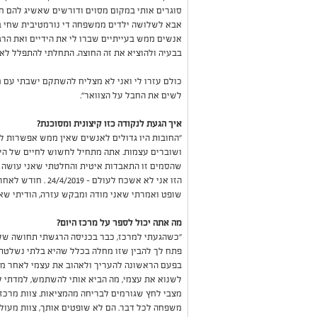
סוגרים אותי במקום מסוים ודורשים שאשיג להם חצי
אבא לשלושה ילדים ממשפחה די נורמטיבית שחי ב
אנשים ממש בעייתיים שברו לי את הידיים ואת הרגל
בבעיה ולהוציא את זה החוצה. התחלתי להתפלל לאל
כולם עזרו לי ואני לא מצליח להשתקם ישבתי עם ח
לשים את החבל על הצוואר".
איך הגעת לנקודה כזו קיצונית ומסוכנת?
"החובות היו גדולים לאנשים שאין ממש אפשרות ל
ושוברים עצמות. אתה מתחיל לחשוש לחיים של היל
שהסמים זו התאבדות איטית והחלטתי שאני עושה 
הזו אני לא אשכח לעו
שופט ואמרתי שאני מודה ומבקש עזרה, הודיתי שאנ
מה אתה יכול לספר על מרכז היום?
"כשהגעתי למרכז, כבר בכניסה הרגשתי תחושה שק
פתח לך להבין שזו מחלה בכלל שהיא בלתי נשלטת
בפעם הראשונה להעריך ולאהוב את עצמי לאחר מכן
לשנוא את עצמי, מה הביא אותי להשתמש, למדתי לה
מצבי לחץ שגורמים לבריחה מהמציאות. צוות מרכז 
משפחה לכל דבר. הם לא שופטים אותך, צוות מעול