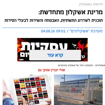
חדשות באשקלון
מרינת אשקלון מתחדשת:
תוכנית לשדרוג התשתיות, האבטחה והשירות לבעלי הסירות
מערכת "אשקלונים" / 09:01 04.08.26
קרא עוד
אשקלונים - המקומון היומי של אשקלון באינטרנט
תגים:
אשקלון
,
מרינה
אולי יעניין אותך גם
החברה הכלכלית הציגה לנציגי בעלי כלי השייט במרינה
תוכנית השקעה מקיפה הכוללת שדרוג התשתיות, חיזוק
מערך האבטחה, הקמת תחנת דלק חדשה ושיפור השירותים.
מנכ"ל החכ"ל: "כל שקל שנגבה מבעלי הסירות חוזר בחזרה
אליהם באמצעות שיפור המרינה והמשך פיתוחה"