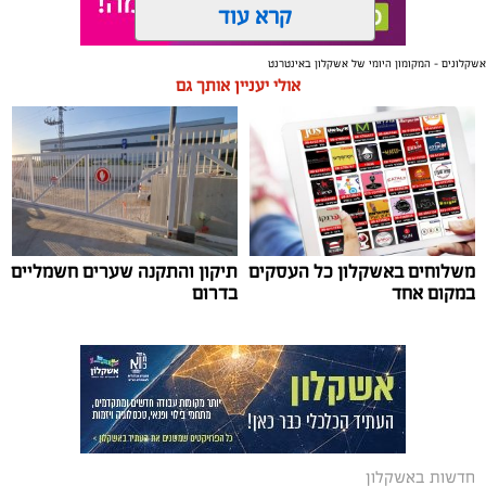
קרא עוד
אשקלונים - המקומון היומי של אשקלון באינטרנט
תגים:
אשקלון
,
מרינה
אולי יעניין אותך גם
החברה הכלכלית הציגה לנציגי בעלי כלי השייט במרינה
תוכנית השקעה מקיפה הכוללת שדרוג התשתיות, חיזוק
מערך האבטחה, הקמת תחנת דלק חדשה ושיפור השירותים.
מנכ"ל החכ"ל: "כל שקל שנגבה מבעלי הסירות חוזר בחזרה
אליהם באמצעות שיפור המרינה והמשך פיתוחה"
משלוחים באשקלון כל העסקים
תיקון והתקנה שערים חשמליים
נציגי העוגנים במרינת אשקלון נפגשו השבוע עם מנכ"ל
במקום אחד
בדרום
החברה הכלכלית לאשקלון, עמית שדה, ומנהל המרינה, גדי
שפריצר, לפגישה שבה הוצגה תוכנית השדרוג המקיפה של
המרינה, הכוללת השקעה בתשתיות, בביטחון, בשירותים
ובפיתוח המקום לטובת ציבור בעלי הסירות.
במהלך הפגישה עודכנו נציגי העוגנים, אולס ירצין ואליסף
חדשות באשקלון