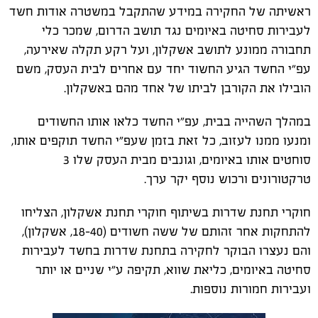
ראשיתה של החקירה במידע שהתקבל במשטרה אודות חשד
לעבירות סחיטה באיומים נגד תושב הדרום, שמכר כלי
תחבורה ממונע לתושב אשקלון, ועל רקע תקלה שאירעה,
עפ"י החשד הגיע החשוד יחד עם אחרים לבית העסק, משם
הובילו את הקורבן לביתו של אחד מהם באשקלון.
במהלך השהייה בבית, עפ"י החשד כלאו אותו החשודים
ומנעו ממנו לעזוב, כל זאת בזמן שעפ"י החשד תוקפים אותו,
סוחטים אותו באיומים, וגונבים מבית העסק שלו 3
טרקטורונים ורכוש נוסף יקר ערך.
חוקרי תחנת שדרות בשיתוף חוקרי תחנת אשקלון, הצליחו
להתחקות אחר זהותם של ששה חשודים (18-40, אשקלון),
והם נעצרו הבוקר לחקירה בתחנת שדרות בחשד לעבירות
סחיטה באיומים, כליאת שווא, תקיפה ע"י שניים או יותר
ועבירות חמורות נוספות.