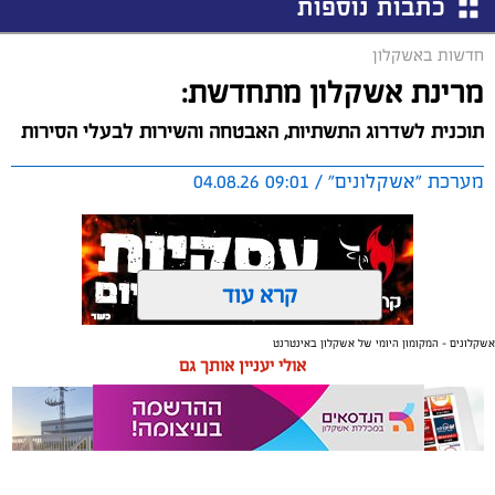
כתבות נוספות
חדשות באשקלון
מרינת אשקלון מתחדשת:
תוכנית לשדרוג התשתיות, האבטחה והשירות לבעלי הסירות
מערכת "אשקלונים" / 09:01 04.08.26
קרא עוד
אשקלונים - המקומון היומי של אשקלון באינטרנט
תגים:
אשקלון
,
מרינה
אולי יעניין אותך גם
החברה הכלכלית הציגה לנציגי בעלי כלי השייט במרינה
תוכנית השקעה מקיפה הכוללת שדרוג התשתיות, חיזוק
מערך האבטחה, הקמת תחנת דלק חדשה ושיפור השירותים.
מנכ"ל החכ"ל: "כל שקל שנגבה מבעלי הסירות חוזר בחזרה