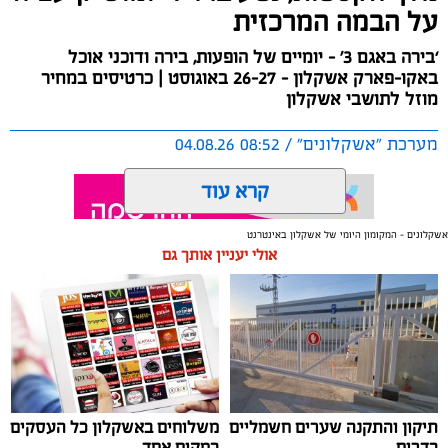
על הבמה המרכזית
המלחמה ואי הוודאות, בוצעו עדכונים מינוריים בתעריפי
העגינה. עוד הודגש כי גם לאחר העדכון תמשיך מרינת
‘בירה באגם 3’ - יומיים של הופעות, בירה ודוכני אוכל
אשקלון להיות המרינה בעלת דמי העגינה ההוגנים בישראל,
באקו-פארק אשקלון - 26-27 באוגוסט | כרטיסים במחיר
כשההכנסות ישמשו להשקעה חוזרת במרינה, בשיפור
מוזל לתושבי אשקלון
התשתיות ובהרחבת השירותים לרווחת בעלי כלי השייט.
מערכת "אשקלונים" / 08:52 04.08.26
קרא עוד
אשקלונים - המקומון היומי של אשקלון באינטרנט
אולי יעניין אותך גם
תגים:
אשקלון
,
אקו פארק
,
פסטיבל באגם
עיריית אשקלון תקיים בסוף חודש אוגוסט את פסטיבל ‘בירה
באגם׳ 3, אירוע המוזיקה והפנאי המרכזי של הקיץ, שיתקיים
בימים רביעי וחמישי, 26-27 באוגוסט 2026, באקו-פארק
אשקלון.
תיקון והתקנה שערים חשמליים
משלוחים באשקלון כל העסקים
בדרום
במקום אחד