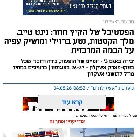
ובפיתוח המקום לטובת ציבור בעלי הסירות.
במהלך הפגישה עודכנו נציגי העוגנים, אולס ירצין ואליסף
חדשות באשקלון
סדון, כי לאחר שלוש שנים שבהן דמי העגינה לא עודכנו,
הפסטיבל של הקיץ חוזר: נינט טייב,
למרות מספר עדכונים שהתקיימו במרינות אחרות, עלייה
מלך הקסטות, נטע ברזילי ומושיק עפיה
בעלויות התפעול ומתוך התחשבות בעוגנים בתקופת
על הבמה המרכזית
המלחמה ואי הוודאות, בוצעו עדכונים מינוריים בתעריפי
העגינה. עוד הודגש כי גם לאחר העדכון תמשיך מרינת
‘בירה באגם 3’ - יומיים של הופעות, בירה ודוכני אוכל
אשקלון להיות המרינה בעלת דמי העגינה ההוגנים בישראל,
באקו-פארק אשקלון - 26-27 באוגוסט | כרטיסים במחיר
כשההכנסות ישמשו להשקעה חוזרת במרינה, בשיפור
מוזל לתושבי אשקלון
התשתיות ובהרחבת השירותים לרווחת בעלי כלי השייט.
מערכת "אשקלונים" / 08:52 04.08.26
קרא עוד
אשקלונים - המקומון היומי של אשקלון באינטרנט
אולי יעניין אותך גם
תגים:
אשקלון
,
אקו פארק
,
פסטיבל באגם