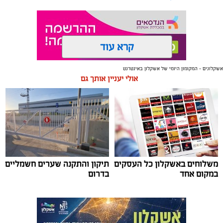
קרא עוד
אשקלונים - המקומון היומי של אשקלון באינטרנט
תגים:
אשקלון
,
מרינה
אולי יעניין אותך גם
החברה הכלכלית הציגה לנציגי בעלי כלי השייט במרינה
תוכנית השקעה מקיפה הכוללת שדרוג התשתיות, חיזוק
מערך האבטחה, הקמת תחנת דלק חדשה ושיפור השירותים.
מנכ"ל החכ"ל: "כל שקל שנגבה מבעלי הסירות חוזר בחזרה
אליהם באמצעות שיפור המרינה והמשך פיתוחה"
משלוחים באשקלון כל העסקים
תיקון והתקנה שערים חשמליים
נציגי העוגנים במרינת אשקלון נפגשו השבוע עם מנכ"ל
במקום אחד
בדרום
החברה הכלכלית לאשקלון, עמית שדה, ומנהל המרינה, גדי
שפריצר, לפגישה שבה הוצגה תוכנית השדרוג המקיפה של
המרינה, הכוללת השקעה בתשתיות, בביטחון, בשירותים