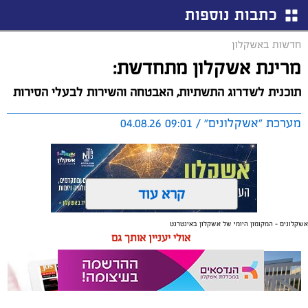
כתבות נוספות
חדשות באשקלון
מרינת אשקלון מתחדשת:
תוכנית לשדרוג התשתיות, האבטחה והשירות לבעלי הסירות
מערכת "אשקלונים" / 09:01 04.08.26
קרא עוד
אשקלונים - המקומון היומי של אשקלון באינטרנט
תגים:
אשקלון
,
מרינה
אולי יעניין אותך גם
החברה הכלכלית הציגה לנציגי בעלי כלי השייט במרינה
תוכנית השקעה מקיפה הכוללת שדרוג התשתיות, חיזוק
מערך האבטחה, הקמת תחנת דלק חדשה ושיפור השירותים.