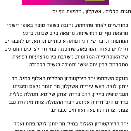
תגים:
כללית
,
אשקלון
,
מרפאת נוף ים
כחודשיים לאחר פתיחתה, נחנכה בשעה טובה באופן רישמי
מרפאת נוף ים המרשימה. מרפאה בלב שכונת ברנע
המתפתחת ובה שירותי רפואה איכותיים ומותאמים למבוגרים
ולילדים כאחד. המרפאה, שתוכננה במיוחד לצרכים המגוונים
של האוכלוסייה המקומית, משלבת בין מקצועיות רפואית
מתקדמת לבין יחס אישי ותמיכה רגשית לקהילה.
בטקס השתתפו יו"ר דירקטוריון הכללית האלוף במיל. מר
יוחנן לוקר, ראש עיריית אשקלון, מר תומר גלאם וסגניתו
הגב' סופיה ביילין, הרב ברדה יצחק שליטא, מנהלת כללית
בדרום הגב' חדווה אמונה, חברי ההנהלה, צוות מינהלת נגב
צפוני, צוות המרפאה ואורחים נכבדים.
יו״ר הדירקטוריון האלוף במיל' מר יוחנן לוקר פתח ואמר