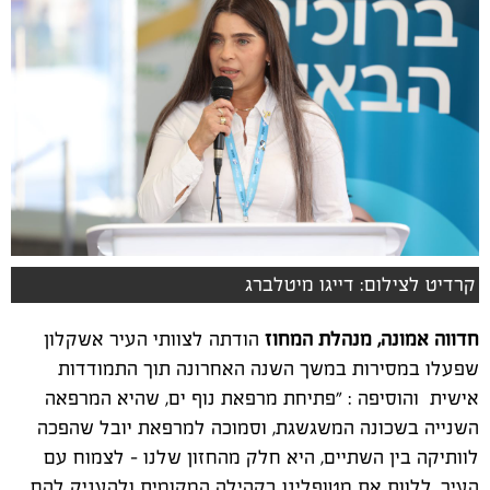
קרדיט לצילום: דייגו מיטלברג
חדווה אמונה, מנהלת המחוז
הודתה לצוותי העיר אשקלון
שפעלו במסירות במשך השנה האחרונה תוך התמודדות
אישית והוסיפה : "פתיחת מרפאת נוף ים, שהיא המרפאה
השנייה בשכונה המשגשגת, וסמוכה למרפאת יובל שהפכה
לוותיקה בין השתיים, היא חלק מהחזון שלנו - לצמוח עם
העיר, ללוות את מטופלינו בקהילה המקומית ולהעניק להם