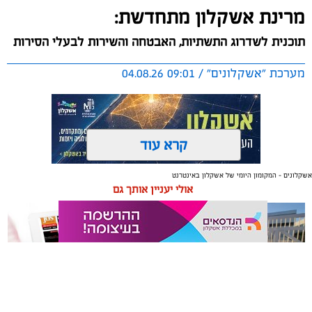
מרינת אשקלון מתחדשת:
תוכנית לשדרוג התשתיות, האבטחה והשירות לבעלי הסירות
מערכת "אשקלונים" / 09:01 04.08.26
קרא עוד
אשקלונים - המקומון היומי של אשקלון באינטרנט
תגים:
אשקלון
,
מרינה
אולי יעניין אותך גם
החברה הכלכלית הציגה לנציגי בעלי כלי השייט במרינה
תוכנית השקעה מקיפה הכוללת שדרוג התשתיות, חיזוק
מערך האבטחה, הקמת תחנת דלק חדשה ושיפור השירותים.
מנכ"ל החכ"ל: "כל שקל שנגבה מבעלי הסירות חוזר בחזרה
אליהם באמצעות שיפור המרינה והמשך פיתוחה"
תיקון והתקנה שערים חשמליים
משלוחים באשקלון כל העסקים