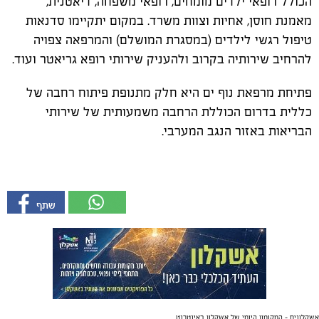
הכולל רופאי ילדים מומחים, רופאי משפחה, דיאטנית,
מאמנת חוסן, אחיות וצוות משרד. במקום יתקיימו סדנאות
טיפול רגשי לילדים (במסגרת המושלם) והמרפאה צפויה
להרחיב שירותיה בקרוב ולהעניק שירותי רופא גריאטר ועוד.
פתיחת מרפאת נוף ים היא חלק מתנופת פיתוח רחבה של
כללית בדרום הכוללת הרחבה משמעותית של שירותי
הבריאות באזור הנגב המערבי.
אשקלונים - המקומון היומי של אשקלון באינטרנט