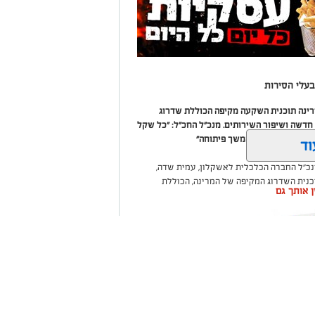
עלי הסירות
מרינה תוכנית השקעה מקיפה הכוללת שדרוג
דשה ושיפור השירותים. מנכ"ל החכ"ל: "כל שקל
 שיפור המרינה והמשך פיתוחה"
וד
נכ"ל החברה הכלכלית לאשקלון, עמית שדה,
וכנית השדרוג המקיפה של המרינה, הכוללת
ין אותך גם
ום לטובת ציבור בעלי הסירות.
ואליסף סדון, כי לאחר שלוש שנים שבהן דמי
 במרינות אחרות, עלייה בעלויות התפעול ומתוך
צעו עדכונים מינוריים בתעריפי העגינה. עוד
היות המרינה בעלת דמי העגינה ההוגנים
נה, בשיפור התשתיות ובהרחבת השירותים
שקלון כל
ום אחד