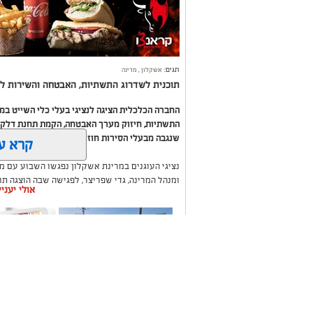
תגים:
אשקלון
,
מרינה
תוכנית לשדרוג התשתיות, האבטחה והשירות לב
החברה הכלכלית הציגה לנציגי בעלי כלי השייט ב
התשתיות, חיזוק מערך האבטחה, הקמת תחנת דלק ח
שנגבה מבעלי הסירות חוזר בחזרה אליהם באמצעות
קרא ע
נציגי העוגנים במרינת אשקלון נפגשו השבוע עם מ
ומנהל המרינה, גדי שפריצר, לפגישה שבה הוצגה ת
אולי יעני
השקעה בתשתיות, בביטחון, בשירותים ובפיתוח המק
במהלך הפגישה עודכנו נציגי העוגנים, אולס ירצין 
העגינה לא עודכנו, למרות מספר עדכונים שהתקיימו
התחשבות בעוגנים בתקופת המלחמה ואי הוודאות, בו
הודגש כי גם לאחר העדכון תמשיך מרינת אשקלון ל
בישראל, כשההכנסות ישמשו להשקעה חוזרת במרי
לרווחת בעלי כלי השייט.
תיקון והתקנה שערים
משלוחים בא
חשמליים בדרום
העסקים במק