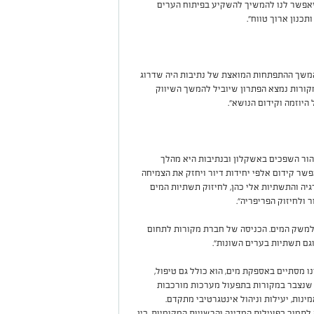
יאפשר לנו להמשיך להשקיע בפיתוח הערים
כנון ארוך טווח".
משך ההתפתחות המואצת של נתיבות היה שדרוג
קורות נמצא הפתרון שיוביל להמשך השיווק
 היוזמה וקידום הנושא".
ור השפכים באשקלון ובנתיבות היא מהלך
שר קידום אלפי יחידות דיור ויחזק את הצמיחה
יה והתשתיות אלי כהן, לחיזוק תשתיות המים
 ולחיזוק הפריפריה".
 למשק המים. הכניסה של חברת מקורות לתחום
ם תשתיות בערים השונות".
ו מסתיים באספקת מים, הוא כולל גם טיפול,
ן שנצבר במקורות בתפעול מערכות מורכבות
ות, יעילות וניהול אינטגרטיבי מתקדם.
תמוך בפעילות המדינה והרשויות המקומיות, בין