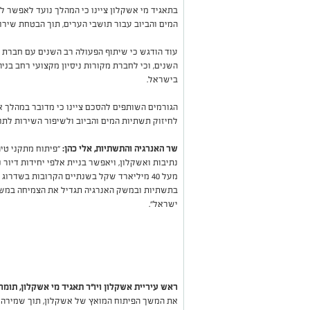
בתאגיד מי אשקלון ציינו כי המהלך נועד לאפשר
המים והביוב עבור תושבי הערים, תוך הבטחת שירו
עוד הודגש כי שיתוף הפעולה רב השנים עם חברת 
השנים, וכי לחברת מקורות ניסיון מקצועי רחב בנ
בישראל.
הגורמים השותפים להסכם ציינו כי מדובר במהלך 
לחיזוק תשתיות המים והביוב ולשיפור השירות לתו
שר האנרגיה והתשתיות, אלי כהן:
״פיתוח מתקני טי
נתיבות ואשקלון, ויאפשר בניית אלפי יחידות דיור
מעל 40 מיליארד שקל בשנתיים הקרובות בשדר
בתשתיות ובמשק האנרגיה תגדיל את הצמיחה במשק
ישראל״.
ראש עיריית אשקלון ויו"ר תאגיד מי אשקלון, תומר
את המשך הפיתוח המואץ של אשקלון, תוך שמירה ע