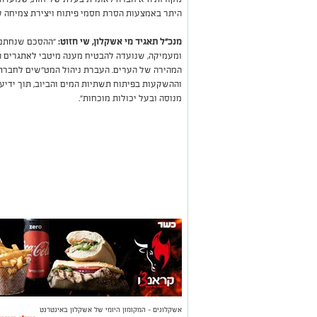
היתר באמצעות הסרת חסמי פיתוח ויצירת צמיחה עי
מנכ"ל תאגיד מי אשקלון, שי חזוט:
"ההסכם שנחתם 
ומעמיקה, שנועדה להבטיח מענה מיטבי לאתגרים ה
המהירה של הערים. העברת ניהול המט"שים לחבר
וההשקעות בפיתוח תשתיות המים והביוב, תוך ידיעה
מנוסה ובעל יכולות מוכחות".
אשקלונים - המקומון היומי של אשקלון באינטרנט