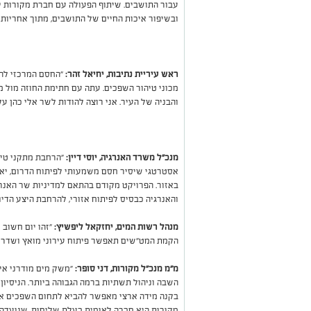
עבור התושבים. שיתוף הפעולה עם חברת מקורות 
ובשיפור איכות החיים של התושבים, מתוך אחריות ות
ראש עיריית נתיבות, יחיאל זהר:
"החסם המרכזי לה
מכוני טיהור השפכים. עתה עם חתימת החוזה מול מ
והבניה של העיר. אני רוצה להודות לשר אלי כהן על
מנכ"ל משרד האנרגיה, יוסי דיין:
"הרחבת מתקני טיה
אסטרטגי שיסיר חסם משמעותי לפיתוח הדרום, יאפ
באזור. הפרויקט מקודם בהתאם למדיניות שר האנרג
והאנרגיה כבסיס לפיתוח אזורי, להרחבת היצע הדיור
מנהל רשות המים, יחזקאל ליפשיץ:
"זהו יום חשוב
הקמת המט"שים תאפשר פיתוח עירוני מואץ ושדרוג
מ״מ מנכ״ל מקורות, דני סופר:
״משק מים מודרני אינ
השבה וניהול תשתיות ברמה הגבוהה ביותר. הניסיו
בקנה מידה ארצי מאפשר להביא לתחום השפכים אמינ
מקורות היא חברה לאומית בעלת שליחות, שנועדה ל