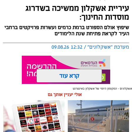
עיריית אשקלון ממשיכה בשדרוג
מוסדות החינוך:
שיפוץ אולם הספורט ברמת כרמים ועשרות פרויקטים ברחבי
העיר לקראת פתיחת שנת הלימודים
מערכת "אשקלונים" / 12:32 09.08.26
קרא עוד
אשקלונים - המקומון היומי של אשקלון באינטרנט
תגים:
שיפוץ
,
מוסדות חינוך
,
אשקלון
אולי יעניין אותך גם
במסגרת העבודות באולם הספורט מוחלפת תקרה
האקוסטית, פירוק המערכת הסולארית המותקנת על גג
המבנה, החלפת הגג כולו והתקנת מערכת סולארית חדשה
ומתקדמת