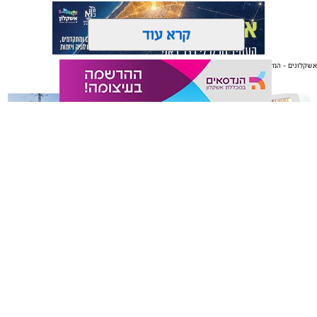
קרא עוד
אשקלונים - המקומון היומי של אשקלון באינטרנט
אולי יעניין אותך גם
תגים:
אשקלון
,
התחדשות עירונית
ציון דרך משמעותי בהתחדשות העירונית באשקלון: הוועדה
המקומית לתכנון ולבנייה אשקלון אישרה את התוכנית
הכוללת להתחדשות עירונית בעיר, ובכך נרשם ציון דרך
משמעותי נוסף בקידום ההתחדשות העירונית באשקלון.
במסגרת החלטתה, המליצה הוועדה המקומית על קידום
משלוחים באשקלון כל העסקים
תיקון והתקנה שערים חשמליים
במקום אחד
בדרום
התוכנית להמשך בחינה בוועדה המחוזית לתכנון ולבנייה.
התוכנית הכוללת היא תוכנית מתארית כלל-עירונית
צילום: דוברות עיריית אשקלון
להתחדשות עירונית לפי סעיף 64ב לחוק התכנון והבנייה,
אשר גובשה ביוזמת הרשות הממשלתית להתחדשות עירונית,
בשיתוף עיריית אשקלון ומינהלת ההתחדשות העירונית