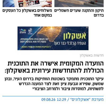
לקראת פתיחת שנת הלימודים תשפ"ז, עיריית אשקלון
תיקון והתקנה שערים חשמליים
משלוחים באשקלון כל העסקים
בדרום
במקום אחד
ממשיכה להשקיע בשדרוג מוסדות החינוך ברחבי העיר,
ובימים אלו מבוצעות עבודות נרחבות באולם הספורט בבית
הספר רמת כרמים, שיפוצים נרחבים בבתי הספר ובגני
הילדים, במטרה לשפר את התשתיות ולהעניק לתלמידים
ולצוותי החינוך סביבת לימודים בטוחה, מתקדמת ואיכותית.
חדשות באשקלון
הוועדה המקומית אישרה את התוכנית
הכוללת להתחדשות עירונית באשקלון:
עיקר התוכנית מתמקד בשכונות הוותיקות בדרום העיר, ובהן
שמשון, שפירא וגבעת ציון זאת לצד המענה הנדרש
לתשתיות, למוסדות ציבור ולמרחב הציבורי
מערכת "אשקלונים" / 12:29 09.08.26