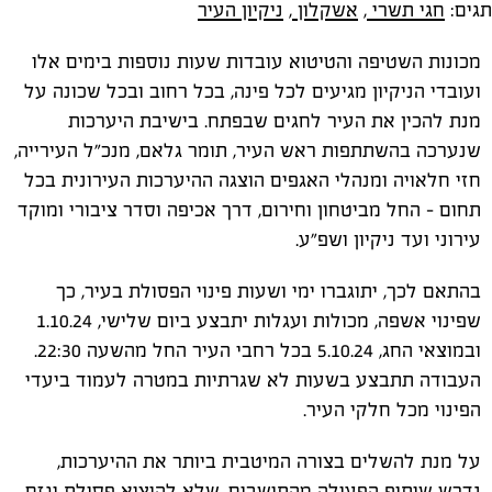
תגים:
חגי תשרי
,
אשקלון
,
ניקיון העיר
מכונות השטיפה והטיטוא עובדות שעות נוספות בימים אלו
ועובדי הניקיון מגיעים לכל פינה, בכל רחוב ובכל שכונה על
מנת להכין את העיר לחגים שבפתח. בישיבת היערכות
שנערכה בהשתתפות ראש העיר, תומר גלאם, מנכ"ל העירייה,
חזי חלאויה ומנהלי האגפים הוצגה ההיערכות העירונית בכל
תחום – החל מביטחון וחירום, דרך אכיפה וסדר ציבורי ומוקד
עירוני ועד ניקיון ושפ"ע.
בהתאם לכך, יתוגברו ימי ושעות פינוי הפסולת בעיר, כך
שפינוי אשפה, מכולות ועגלות יתבצע ביום שלישי, 1.10.24
ובמוצאי החג, 5.10.24 בכל רחבי העיר החל מהשעה 22:30.
העבודה תתבצע בשעות לא שגרתיות במטרה לעמוד ביעדי
הפינוי מכל חלקי העיר.
על מנת להשלים בצורה המיטבית ביותר את ההיערכות,
נדרש שיתוף הפעולה מהתושבים, שלא להוציא פסולת וגזם