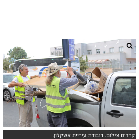
קרדיט צילום: דובורת עיריית אשקלון.