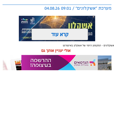
מערכת "אשקלונים" / 09:01 04.08.26
קרא עוד
אשקלונים - המקומון היומי של אשקלון באינטרנט
תגים:
אשקלון
,
מרינה
אולי יעניין אותך גם
החברה הכלכלית הציגה לנציגי בעלי כלי השייט במרינה
תוכנית השקעה מקיפה הכוללת שדרוג התשתיות, חיזוק
מערך האבטחה, הקמת תחנת דלק חדשה ושיפור השירותים.
מנכ"ל החכ"ל: "כל שקל שנגבה מבעלי הסירות חוזר בחזרה
אליהם באמצעות שיפור המרינה והמשך פיתוחה"
תיקון והתקנה שערים חשמליים
משלוחים באשקלון כל העסקים
נציגי העוגנים במרינת אשקלון נפגשו השבוע עם מנכ"ל
בדרום
במקום אחד
החברה הכלכלית לאשקלון, עמית שדה, ומנהל המרינה, גדי
שפריצר, לפגישה שבה הוצגה תוכנית השדרוג המקיפה של