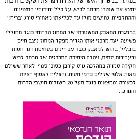
בפגיעה בביטחון האישי של האזרח ויפר את השקט ברחובות
ימצא את שוטרי מרחב לכיש, על כלל יחידותיו המצוינות
וההתקפיות, נחושים מולו עד לכליאתו מאחורי סורג ובריח!״
במסגרת המאבק המשטרתי של המחוז הדרומי כנגד מחוללי
פשיעה, יעד מרכזי אותו הגדיר מפקד המחוז ניצב חיים
בובליל, בדגש למאבק כנגד עבריינים בסחיטת דמי חסות
ובעבירות סמים, ניהלה היחידה המרכזית של מרחב לכיש
חקירה סמויה במהלכה גויס קורבן כסוכן סמוי, לאחר ששילם
מאות אלפי שקלים כדמי חסות, והצליח לאסוף ראיות
לכאורה וממצאים כנגד מעל 20 חשודים תושבי הדרום
והמרכז.