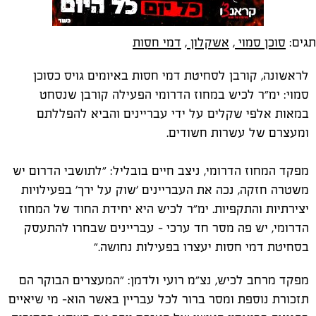
תגים:
סוכן סמוי
,
אשקלון
,
דמי חסות
לראשונה, קורבן לסחיטת דמי חסות באיומים גויס כסוכן
סמוי: ימ״ר לכיש במחוז הדרומי הפעילה קורבן שנסחט
במאות אלפי שקלים על ידי עבריינים והביא להפללתם
ומעצרם של עשרות חשודים.
מפקד המחוז הדרומי, ניצב חיים בובליל: ״לתושבי הדרום יש
משטרה חזקה, נכה את העבריינים ׳שוק על ירך׳ בפעילויות
יצירתיות והתקפיות. ימ״ר לכיש היא יחידת החוד של המחוז
הדרומי, יש פה מסר חד ערכי - עבריינים שבחרו להתעסק
בסחיטת דמי חסות יעצרו בפעילות נחושה.״
מפקד מרחב לכיש, נצ״מ רועי ולדמן: ״המעצרים הבוקר הם
תזכורת נוספת ומסר ברור לכל עבריין באשר הוא- מי שיאיים