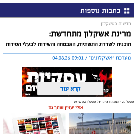
כתבות נוספות
חדשות באשקלון
מרינת אשקלון מתחדשת:
תוכנית לשדרוג התשתיות, האבטחה והשירות לבעלי הסירות
מערכת "אשקלונים" / 09:01 04.08.26
קרא עוד
אשקלונים - המקומון היומי של אשקלון באינטרנט
תגים:
אשקלון
,
מרינה
אולי יעניין אותך גם
החברה הכלכלית הציגה לנציגי בעלי כלי השייט במרינה
תוכנית השקעה מקיפה הכוללת שדרוג התשתיות, חיזוק
מערך האבטחה, הקמת תחנת דלק חדשה ושיפור השירותים.