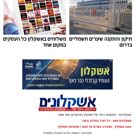
ציון דרך משמעותי בהתחדשות העירונית באשקלון: הוועדה
המקומית לתכנון ולבנייה אשקלון אישרה את התוכנית
הכוללת להתחדשות עירונית בעיר, ובכך נרשם ציון דרך
משמעותי נוסף בקידום ההתחדשות העירונית באשקלון.
במסגרת החלטתה, המליצה הוועדה המקומית על קידום
תיקון והתקנה שערים חשמליים
משלוחים באשקלון כל העסקים
בדרום
במקום אחד
התוכנית להמשך בחינה בוועדה המחוזית לתכנון ולבנייה.
התוכנית הכוללת היא תוכנית מתארית כלל-עירונית
צילום: דוברות עיריית אשקלון
להתחדשות עירונית לפי סעיף 64ב לחוק התכנון והבנייה,
אשר גובשה ביוזמת הרשות הממשלתית להתחדשות עירונית,
בשיתוף עיריית אשקלון ומינהלת ההתחדשות העירונית
בחברה הכלכלית אשקלון ובליווי לשכת התכנון המחוזית.
אשקלונים - המקומון היומי של אשקלון באינטרנט מאז 2005
אשקלונים טאצ - כל העיר במרחק נגיעה
באבו אשקלון - מסעדת בשרים על האש
|
שווארמה אשקלון
אשקלונים - המקומון היומי של אשקלון באינטרנט