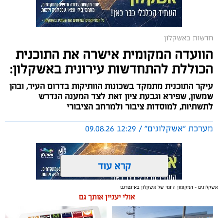
ולצוותי החינוך סביבת לימודים בטוחה, מתקדמת ואיכותית.
חדשות באשקלון
הוועדה המקומית אישרה את התוכנית
הכוללת להתחדשות עירונית באשקלון:
עיקר התוכנית מתמקד בשכונות הוותיקות בדרום העיר, ובהן
שמשון, שפירא וגבעת ציון זאת לצד המענה הנדרש
לתשתיות, למוסדות ציבור ולמרחב הציבורי
מערכת "אשקלונים" / 12:29 09.08.26
קרא עוד
אשקלונים - המקומון היומי של אשקלון באינטרנט
אולי יעניין אותך גם
תגים:
אשקלון
,
התחדשות עירונית