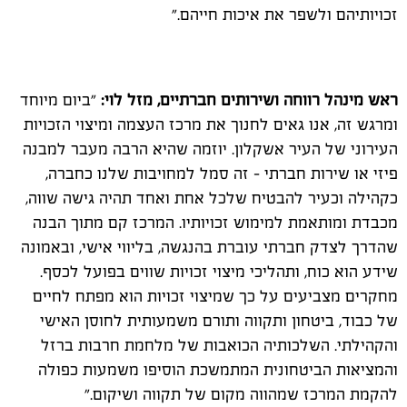
זכויותיהם ולשפר את איכות חייהם."
ראש מינהל רווחה ושירותים חברתיים, מזל לוי:
"ביום מיוחד
ומרגש זה, אנו גאים לחנוך את מרכז העצמה ומיצוי הזכויות
העירוני של העיר אשקלון. יוזמה שהיא הרבה מעבר למבנה
פיזי או שירות חברתי - זה סמל למחויבות שלנו כחברה,
כקהילה וכעיר להבטיח שלכל אחת ואחד תהיה גישה שווה,
מכבדת ומותאמת למימוש זכויותיו. המרכז קם מתוך הבנה
שהדרך לצדק חברתי עוברת בהנגשה, בליווי אישי, ובאמונה
שידע הוא כוח, ותהליכי מיצוי זכויות שווים בפועל לכסף.
מחקרים מצביעים על כך שמיצוי זכויות הוא מפתח לחיים
של כבוד, ביטחון ותקווה ותורם משמעותית לחוסן האישי
והקהילתי. השלכותיה הכואבות של מלחמת חרבות ברזל
והמציאות הביטחונית המתמשכת הוסיפו משמעות כפולה
להקמת המרכז שמהווה מקום של תקווה ושיקום."