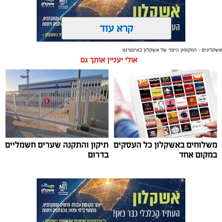
קרא עוד
אשקלונים - המקומון היומי של אשקלון באינטרנט
תגים:
אשקלון
,
מרינה
אולי יעניין אותך גם
החברה הכלכלית הציגה לנציגי בעלי כלי השייט במרינה
תוכנית השקעה מקיפה הכוללת שדרוג התשתיות, חיזוק
מערך האבטחה, הקמת תחנת דלק חדשה ושיפור השירותים.
מנכ"ל החכ"ל: "כל שקל שנגבה מבעלי הסירות חוזר בחזרה
אליהם באמצעות שיפור המרינה והמשך פיתוחה"
משלוחים באשקלון כל העסקים
תיקון והתקנה שערים חשמליים
נציגי העוגנים במרינת אשקלון נפגשו השבוע עם מנכ"ל
במקום אחד
בדרום
החברה הכלכלית לאשקלון, עמית שדה, ומנהל המרינה, גדי
שפריצר, לפגישה שבה הוצגה תוכנית השדרוג המקיפה של
המרינה, הכוללת השקעה בתשתיות, בביטחון, בשירותים
ובפיתוח המקום לטובת ציבור בעלי הסירות.