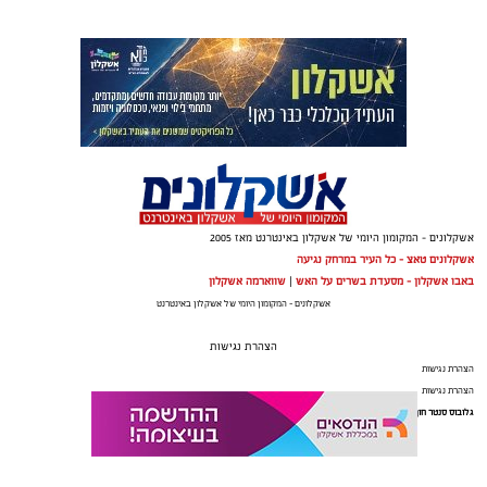
ובימים אלו מבוצעות עבודות נרחבות באולם הספורט בבית
הספר רמת כרמים, שיפוצים נרחבים בבתי הספר ובגני
הילדים, במטרה לשפר את התשתיות ולהעניק לתלמידים
ולצוותי החינוך סביבת לימודים בטוחה, מתקדמת ואיכותית.
אשקלונים - המקומון היומי של אשקלון באינטרנט מאז 2005
אשקלונים טאצ - כל העיר במרחק נגיעה
באבו אשקלון - מסעדת בשרים על האש
|
שווארמה אשקלון
אשקלונים - המקומון היומי של אשקלון באינטרנט
הצהרת נגישות
הצהרת נגישות
הצהרת נגישות
גלובוס סנטר חוף אשקלון