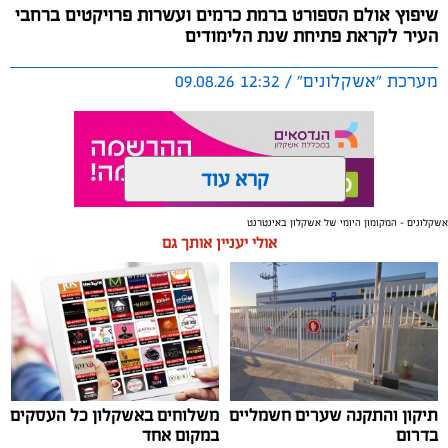
שיפוץ אולם הספורט ברמת כרמים ועשרות פרויקטים ברחבי
העיר לקראת פתיחת שנת הלימודים
מערכת "אשקלונים" / 12:32 09.08.26
קרא עוד
אשקלונים - המקומון היומי של אשקלון באינטרנט
תגים:
שיפוץ
,
מוסדות חינוך
,
אשקלון
אולי יעניין אותך גם
במסגרת העבודות באולם הספורט מוחלפת תקרה
האקוסטית, פירוק המערכת הסולארית המותקנת על גג
המבנה, החלפת הגג כולו והתקנת מערכת סולארית חדשה
ומתקדמת
לקראת פתיחת שנת הלימודים תשפ"ז, עיריית אשקלון
תיקון והתקנה שערים חשמליים
משלוחים באשקלון כל העסקים
בדרום
במקום אחד
ממשיכה להשקיע בשדרוג מוסדות החינוך ברחבי העיר,