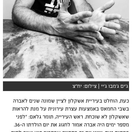
ג'ים ג'מבו ג'יי | צילום: יח"צ
כעת, הוחלט בעיריית אשקלון לציין שמונה שנים לאברה
בשבי החמאס באמצעות עצרת עירונית על מנת להראות
שאשקלון לא שוכחת. ראש העירייה, תומר גלאם: "לפני
מספר ימים היה אברה אמור לחגוג את יום הולדתו ה-36.