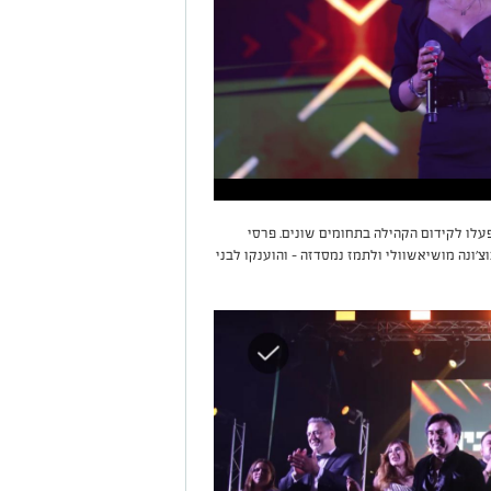
לו לקידום הקהילה בתחומים שונים. פרסי
צ’ונה מושיאשוולי ולתמז נמסדזה – והוענקו לבני