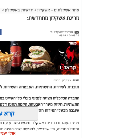
אתר אשקלונים - אשקלון
>
חדשות באשקלון
>
מרינת אשקלון מתחדשת:
מערכת "אשקלונים"
04.08.26 / 09:01
תגים:
אשקלון
,
מרינה
תוכנית לשדרוג התשתיות, האבטחה והשירות לב
החברה הכלכלית הציגה לנציגי בעלי כלי השייט ב
התשתיות, חיזוק מערך האבטחה, הקמת תחנת דלק ח
שנגבה מבעלי הסירות חוזר בחזרה אליהם באמצעות
קרא ע
נציגי העוגנים במרינת אשקלון נפגשו השבוע עם מ
ומנהל המרינה, גדי שפריצר, לפגישה שבה הוצגה ת
אולי יעני
השקעה בתשתיות, בביטחון, בשירותים ובפיתוח המק