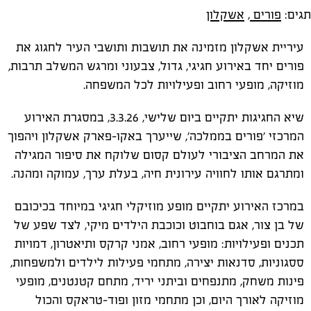
תגים:
פורים
,
אשקלון
עיריית אשקלון מזמינה את תושבות ותושבי העיר לחגוג את
פורים יחד באירוע חגיגי, גדול, צבעוני ומרגש המשלב תרבות,
מוזיקה, מופעי רחוב ופעילויות לכל המשפחה.
שיא החגיגות יתקיים ביום שלישי, 3.3.26, במסגרת האירוע
המרכזי 'פורים בממלכה', שייערך באקו-פארק אשקלון ויהפוך
את המרחב הציבורי לעולם קסום שלוקח את סיפור המגילה
ומתרגם אותו לחוויה עירונית חיה, בעלת ערך, עמוקה ומהנה.
במרכז האירוע יתקיים מופע מוזיקלי חגיגי במיוחד בכיכובם
של בן צור, אגם בוחבוט וכוכבת הילדים מיקי, לצד שפע של
תכנים ופעילויות: מופעי רחוב, אמני קרקס ותיאטרון, דמויות
ססגוניות, סדנאות יצירה, מתחמי פעילות לילדים ולמשפחות,
פינות משחק, מתנפחים וביתני יריד, מתחם קטנטנים, מופעי
מוזיקה לאורך היום, וכן מתחמי מזון ופוד-טראקס והכול