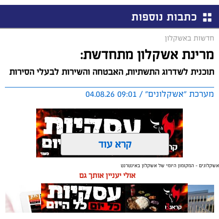
כתבות נוספות
חדשות באשקלון
מרינת אשקלון מתחדשת:
תוכנית לשדרוג התשתיות, האבטחה והשירות לבעלי הסירות
מערכת "אשקלונים" / 09:01 04.08.26
קרא עוד
אשקלונים - המקומון היומי של אשקלון באינטרנט
תגים:
אשקלון
,
מרינה
אולי יעניין אותך גם
החברה הכלכלית הציגה לנציגי בעלי כלי השייט במרינה
תוכנית השקעה מקיפה הכוללת שדרוג התשתיות, חיזוק
מערך האבטחה, הקמת תחנת דלק חדשה ושיפור השירותים.