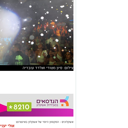
צילום: סיון מטודי ואלדד עובדיה
אשקלונים - המקומון היומי של אשקלון באינטרנט
אולי יעני