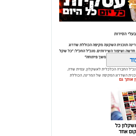
עלי הסירות
מרינה תוכנית השקעה מקיפה הכוללת שדרוג
דשה ושיפור השירותים. מנכ"ל החכ"ל: "כל שקל
 שיפור המרינה והמשך פיתוחה"
וד
נכ"ל החברה הכלכלית לאשקלון, עמית שדה,
וכנית השדרוג המקיפה של המרינה, הכוללת
ין אותך גם
ום לטובת ציבור בעלי הסירות.
ואליסף סדון, כי לאחר שלוש שנים שבהן דמי
 במרינות אחרות, עלייה בעלויות התפעול ומתוך
צעו עדכונים מינוריים בתעריפי העגינה. עוד
היות המרינה בעלת דמי העגינה ההוגנים
נה, בשיפור התשתיות ובהרחבת השירותים
שקלון כל
ום אחד