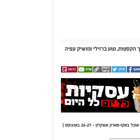
ך הקסטות, נטע ברזילי ומושיק עפיה
‘בירה באגם 3’ - יומיים של הופעות, בירה ודוכני אוכל באקו-פארק אשקלון - 26-27 באוגוסט |