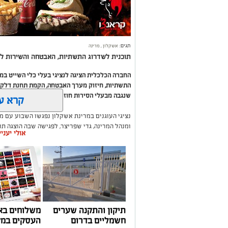
תגים:
אשקלון
,
מרינה
תוכנית לשדרוג התשתיות, האבטחה והשירות לב
החברה הכלכלית הציגה לנציגי בעלי כלי השייט ב
התשתיות, חיזוק מערך האבטחה, הקמת תחנת דלק ח
שנגבה מבעלי הסירות חוזר בחזרה אליהם באמצעות
קרא ע
נציגי העוגנים במרינת אשקלון נפגשו השבוע עם מ
ומנהל המרינה, גדי שפריצר, לפגישה שבה הוצגה ת
אולי יעני
השקעה בתשתיות, בביטחון, בשירותים ובפיתוח המק
במהלך הפגישה עודכנו נציגי העוגנים, אולס ירצין 
העגינה לא עודכנו, למרות מספר עדכונים שהתקיימו
התחשבות בעוגנים בתקופת המלחמה ואי הוודאות, בו
הודגש כי גם לאחר העדכון תמשיך מרינת אשקלון ל
בישראל, כשההכנסות ישמשו להשקעה חוזרת במרי
לרווחת בעלי כלי השייט.
תיקון והתקנה שערים
משלוחים בא
חשמליים בדרום
העסקים במק