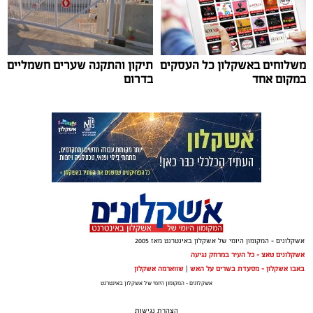
עיריית אשקלון תקיים בסוף חודש אוגוסט את פסטיבל ‘בירה
באגם׳ 3, אירוע המוזיקה והפנאי המרכזי של הקיץ, שיתקיים
בימים רביעי וחמישי, 26-27 באוגוסט 2026, באקו-פארק
אשקלון.
משלוחים באשקלון כל העסקים
תיקון והתקנה שערים חשמליים
במקום אחד
בדרום
לאחר ההצלחה הגדולה של הפסטיבלים הקודמים, צפוי גם
השנה הפסטיבל למשוך אלפי משתתפים, שייהנו מחוויה של
בירה, טעמים ומוזיקה באחד הלוקיישנים היפים בישראל.
המתחם יכלול עשרות דוכני בירה ממבשלות מקומיות
ובינלאומיות, מגוון רחב של דוכני אוכל, מתחמי ישיבה
ואווירה צעירה ותוססת לצד האגם המלאכותי הגדול בישראל.
הפסטיבל יכלול הופעות חיות של אמנים מהשורה הראשונה:
אשקלונים - המקומון היומי של אשקלון באינטרנט מאז 2005
אשקלונים טאצ - כל העיר במרחק נגיעה
באבו אשקלון - מסעדת בשרים על האש
|
שווארמה אשקלון
אשקלונים - המקומון היומי של אשקלון באינטרנט
הצהרת נגישות