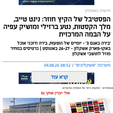
במהלך הפגישה עודכנו נציגי העוגנים, אולס ירצין ואליסף
חדשות באשקלון
סדון, כי לאחר שלוש שנים שבהן דמי העגינה לא עודכנו,
הפסטיבל של הקיץ חוזר: נינט טייב,
למרות מספר עדכונים שהתקיימו במרינות אחרות, עלייה
מלך הקסטות, נטע ברזילי ומושיק עפיה
בעלויות התפעול ומתוך התחשבות בעוגנים בתקופת
על הבמה המרכזית
המלחמה ואי הוודאות, בוצעו עדכונים מינוריים בתעריפי
העגינה. עוד הודגש כי גם לאחר העדכון תמשיך מרינת
‘בירה באגם 3’ - יומיים של הופעות, בירה ודוכני אוכל
אשקלון להיות המרינה בעלת דמי העגינה ההוגנים בישראל,
באקו-פארק אשקלון - 26-27 באוגוסט | כרטיסים במחיר
כשההכנסות ישמשו להשקעה חוזרת במרינה, בשיפור
מוזל לתושבי אשקלון
התשתיות ובהרחבת השירותים לרווחת בעלי כלי השייט.
מערכת "אשקלונים" / 08:52 04.08.26
קרא עוד
אשקלונים - המקומון היומי של אשקלון באינטרנט
אולי יעניין אותך גם
תגים:
אשקלון
,
אקו פארק
,
פסטיבל באגם