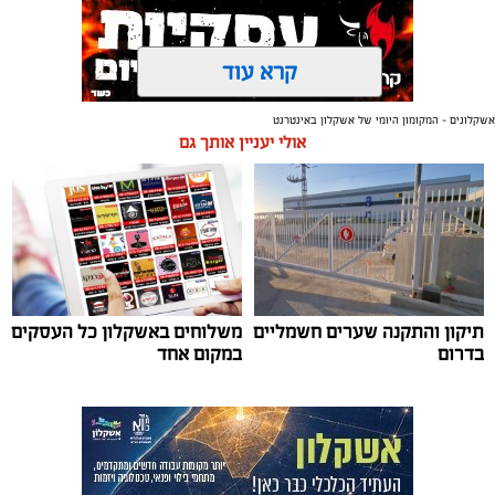
קרא עוד
אשקלונים - המקומון היומי של אשקלון באינטרנט
תגים:
אשקלון
,
מרינה
אולי יעניין אותך גם
החברה הכלכלית הציגה לנציגי בעלי כלי השייט במרינה
תוכנית השקעה מקיפה הכוללת שדרוג התשתיות, חיזוק
מערך האבטחה, הקמת תחנת דלק חדשה ושיפור השירותים.
מנכ"ל החכ"ל: "כל שקל שנגבה מבעלי הסירות חוזר בחזרה
אליהם באמצעות שיפור המרינה והמשך פיתוחה"
תיקון והתקנה שערים חשמליים
משלוחים באשקלון כל העסקים
נציגי העוגנים במרינת אשקלון נפגשו השבוע עם מנכ"ל
בדרום
במקום אחד
החברה הכלכלית לאשקלון, עמית שדה, ומנהל המרינה, גדי
שפריצר, לפגישה שבה הוצגה תוכנית השדרוג המקיפה של
המרינה, הכוללת השקעה בתשתיות, בביטחון, בשירותים
ובפיתוח המקום לטובת ציבור בעלי הסירות.