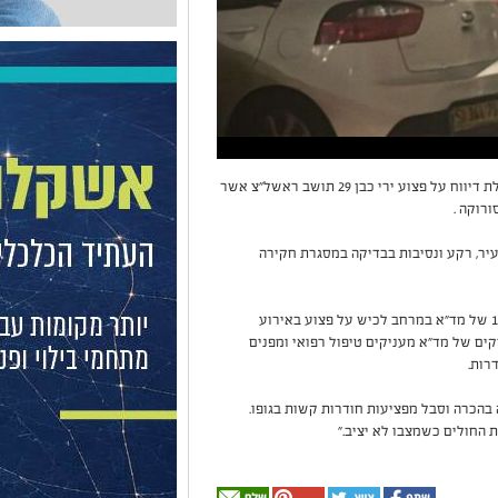
שוטרי תחנת אשקלון פתחו הלילה בחקירה עם קבלת דיווח על פצוע ירי כבן 29 תושב ראשל״צ אשר
ורוקה .
עיר, רקע ונסיבות בבדיקה במסגרת חקירה
דוברות מד"א: בשעה 00:44 התקבל דיווח במוקד 101 של מד"א במרחב לכיש על פצוע באירוע
קים של מד"א מעניקים טיפול רפואי ומפנים
 בהכרה וסבל מפציעות חודרות קשות בגופו.
ית החולים כשמצבו לא יציב."