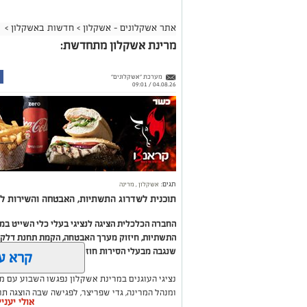
אתר אשקלונים - אשקלון
>
חדשות באשקלון
>
מרינת אשקלון מתחדשת:
מערכת "אשקלונים"
04.08.26 / 09:01
תגים:
אשקלון
,
מרינה
תוכנית לשדרוג התשתיות, האבטחה והשירות לב
החברה הכלכלית הציגה לנציגי בעלי כלי השייט ב
התשתיות, חיזוק מערך האבטחה, הקמת תחנת דלק ח
שנגבה מבעלי הסירות חוזר בחזרה אליהם באמצעות
קרא ע
נציגי העוגנים במרינת אשקלון נפגשו השבוע עם מ
ומנהל המרינה, גדי שפריצר, לפגישה שבה הוצגה ת
אולי יעני
השקעה בתשתיות, בביטחון, בשירותים ובפיתוח המק