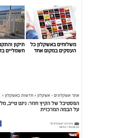
במהלך הפגישה עודכנו נציגי העוגנים, אולס ירצין 
העגינה לא עודכנו, למרות מספר עדכונים שהתקיימו
התחשבות בעוגנים בתקופת המלחמה ואי הוודאות, בו
הודגש כי גם לאחר העדכון תמשיך מרינת אשקלון ל
בישראל, כשההכנסות ישמשו להשקעה חוזרת במרי
לרווחת בעלי כלי השייט.
משלוחים באשקלון כל
תיקון והתקנ
העסקים במקום אחד
חשמליים בד
אתר אשקלונים - אשקלון
>
חדשות באשקלון
>
הפסטיבל של הקיץ חוזר: נינט טייב, מל
על הבמה המרכזית
מערכת "אשקלונים"
04.08.26 / 08:52