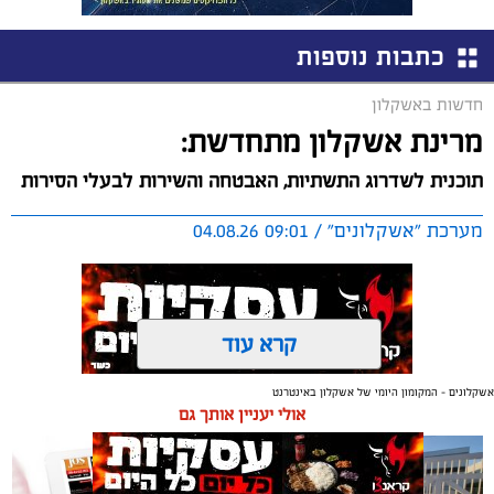
כתבות נוספות
חדשות באשקלון
מרינת אשקלון מתחדשת:
תוכנית לשדרוג התשתיות, האבטחה והשירות לבעלי הסירות
מערכת "אשקלונים" / 09:01 04.08.26
קרא עוד
אשקלונים - המקומון היומי של אשקלון באינטרנט
תגים:
אשקלון
,
מרינה
אולי יעניין אותך גם
החברה הכלכלית הציגה לנציגי בעלי כלי השייט במרינה
תוכנית השקעה מקיפה הכוללת שדרוג התשתיות, חיזוק