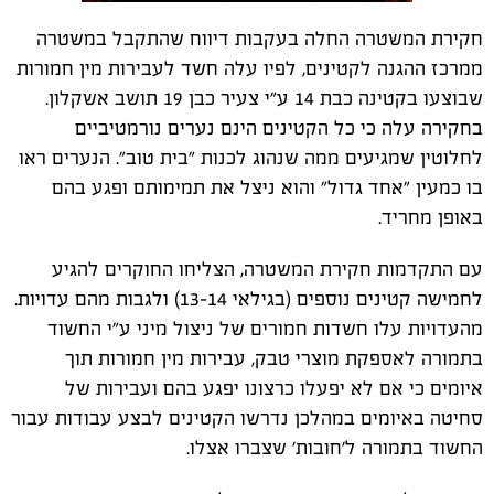
חקירת המשטרה החלה בעקבות דיווח שהתקבל במשטרה
ממרכז ההגנה לקטינים, לפיו עלה חשד לעבירות מין חמורות
שבוצעו בקטינה כבת 14 ע"י צעיר כבן 19 תושב אשקלון.
בחקירה עלה כי כל הקטינים הינם נערים נורמטיביים
לחלוטין שמגיעים ממה שנהוג לכנות "בית טוב". הנערים ראו
בו כמעין "אחד גדול" והוא ניצל את תמימותם ופגע בהם
באופן מחריד.
עם התקדמות חקירת המשטרה, הצליחו החוקרים להגיע
לחמישה קטינים נוספים (בגילאי 13-14) ולגבות מהם עדויות.
מהעדויות עלו חשדות חמורים של ניצול מיני ע"י החשוד
בתמורה לאספקת מוצרי טבק, עבירות מין חמורות תוך
איומים כי אם לא יפעלו כרצונו יפגע בהם ועבירות של
סחיטה באיומים במהלכן נדרשו הקטינים לבצע עבודות עבור
החשוד בתמורה ל'חובות' שצברו אצלו.